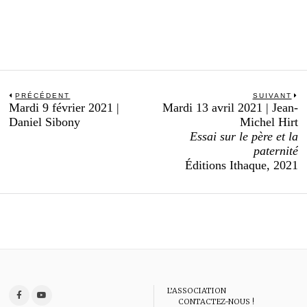
Navigation
PRÉCÉDENT
SUIVANT
Previous
N
Mardi 9 février 2021 |
Mardi 13 avril 2021 | Jean-
de
post:
po
Daniel Sibony
Michel Hirt
l’article
Essai sur le père et la
paternité
Éditions Ithaque, 2021
L’ASSOCIATION
CONTACTEZ-NOUS !