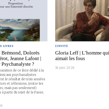
E LIVRES
L'INVITÉ
 Brémond, Dolorès
Gloria Leff | L’homme qu
érot, Jeanne Lafont |
aimait les fous
 Psychanalyste ?
16 juin 2026
arution de ce livre dédié à la
ainsi aux psychanalystes
l est le résultat de trois années
res et réflexions, (entre les
urs, mais pas seulement)
à partir du rejet de la Passe,
26