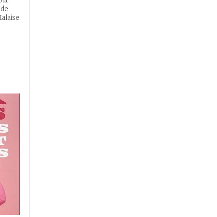
out
 de
Malaise