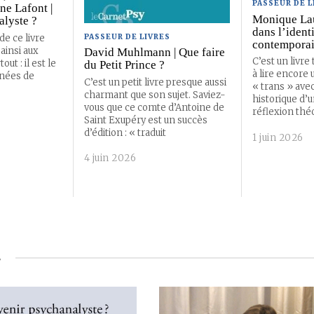
PASSEUR DE L
ne Lafont |
Monique Lau
alyste ?
dans l’ident
PASSEUR DE LIVRES
de ce livre
contempora
 ainsi aux
David Muhlmann | Que faire
C’est un livre 
ut : il est le
du Petit Prince ?
à lire encore 
nnées de
C’est un petit livre presque aussi
« trans » avec
charmant que son sujet. Saviez-
historique d’u
vous que ce comte d’Antoine de
réflexion thé
Saint Exupéry est un succès
d’édition : « traduit
1 juin 2026
4 juin 2026
S