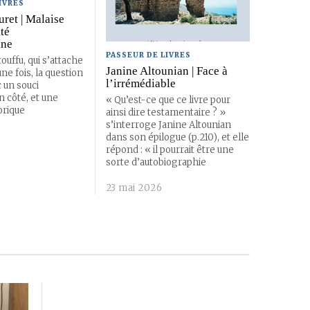
IVRES
ret | Malaise
ité
ine
PASSEUR DE LIVRES
touffu, qui s’attache
Janine Altounian | Face à
une fois, la question
l’irrémédiable
 un souci
n côté, et une
« Qu’est-ce que ce livre pour
orique
ainsi dire testamentaire ? »
s’interroge Janine Altounian
dans son épilogue (p.210), et elle
répond : « il pourrait être une
sorte d’autobiographie
23 mai 2026