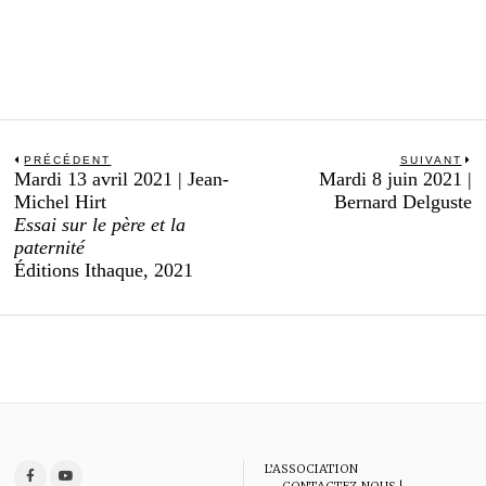
Navigation
PRÉCÉDENT
SUIVANT
Previous
N
Mardi 13 avril 2021 | Jean-
Mardi 8 juin 2021 |
de
post:
po
Michel Hirt
Bernard Delguste
l’article
Essai sur le père et la
paternité
Éditions Ithaque, 2021
L’ASSOCIATION