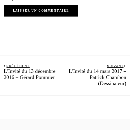
Navigation
PRÉCÉDENT
SUIVANT
Previous
N
L’Invité du 13 décembre
L’Invité du 14 mars 2017 –
de
post:
po
2016 – Gérard Pommier
Patrick Chambon
l’article
(Dessinateur)