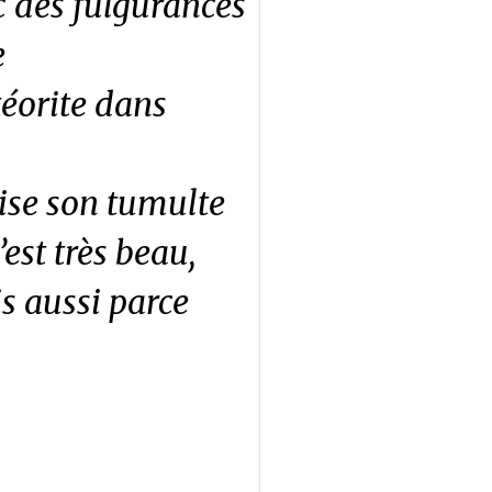
c des fulgurances
e
éorite dans
ise son tumulte
est très beau,
s aussi parce