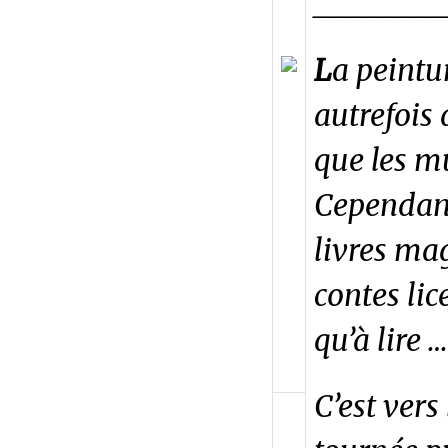
________
L
a peintu
autrefois 
que les mu
Cependant
livres ma
contes li
qu’à lire 
C’est vers