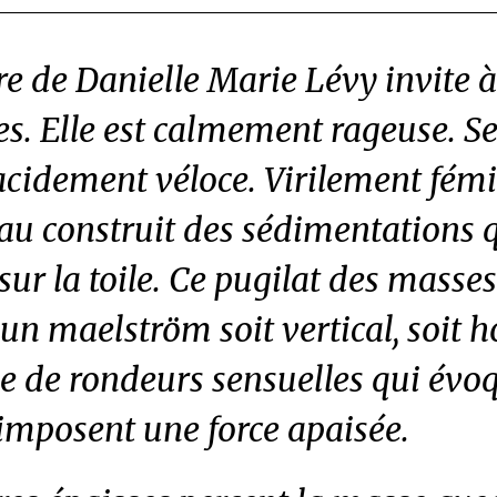
re de Danielle Marie Lévy invite à
s. Elle est calmement rageuse. S
lacidement véloce. Virilement fémi
au construit des sédimentations q
ur la toile. Ce pugilat des masses 
n maelström soit vertical, soit h
he de rondeurs sensuelles qui évo
’imposent une force apaisée.