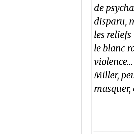
de psycha
disparu, m
les relief
le blanc r
violence…
Miller, pe
masquer, e
________