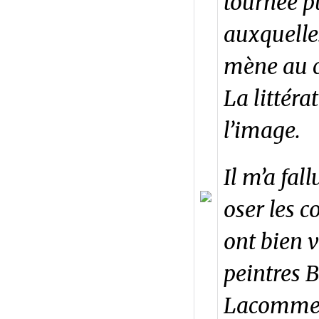
tournée pu
auxquelle
mène au c
La littérat
l’image.
Il m’a fal
oser les c
ont bien v
peintres 
Lacomme… 