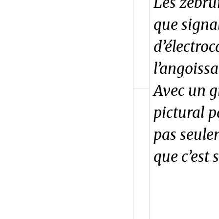
Les zébru
que signal
d’électro
l’angoissa
Avec un g
pictural p
pas seule
que c’est 