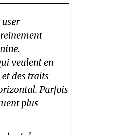
 user
ereinement
nine.
ui veulent en
et des traits
orizontal. Parfois
quent plus