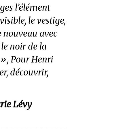
ges l’élément
isible, le vestige,
 de nouveau avec
 le noir de la
 », Pour Henri
er, découvrir,
rie Lévy
________________