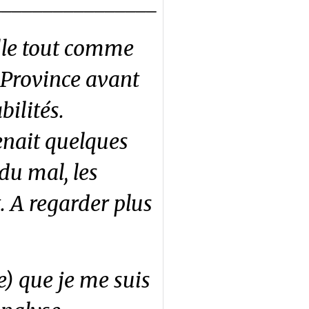
________________
ille tout comme
e Province avant
bilités.
enait quelques
 du mal, les
 A regarder plus
e) que je me suis