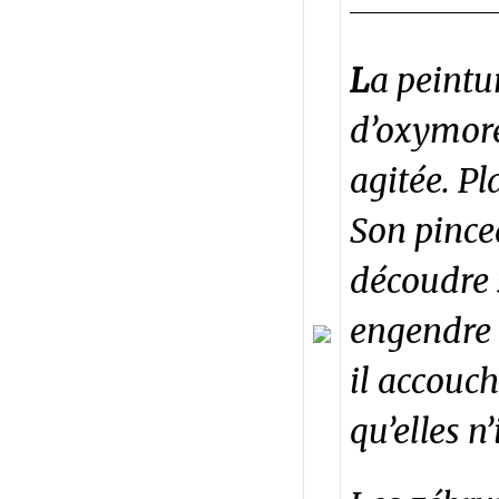
L
a peintu
d’oxymore
agitée. P
Son pince
découdre s
engendre u
il accouc
qu’elles n