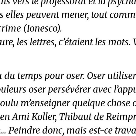
is vers le professorat et la psych
s elles peuvent mener, tout comme
rime (Ionesco).
ure, les lettres, c’étaient les mots.
lu du temps pour oser. Oser utilise
ouleurs oser persévérer avec l’app
oulu m’enseigner quelque chose de
Ben Ami Koller, Thibaut de Reimpr
Peindre donc, mais est-ce travai