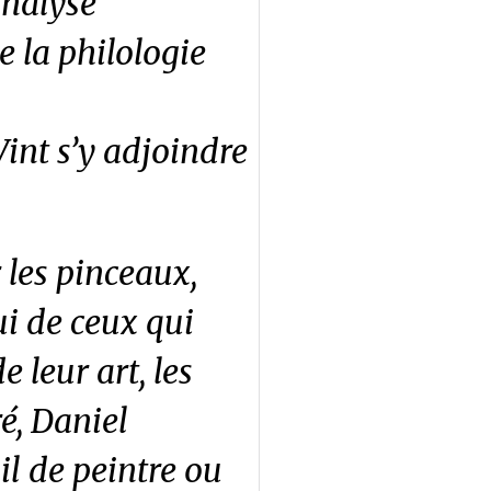
analyse
 la philologie
 Vint s’y adjoindre
r les pinceaux,
ui de ceux qui
 leur art, les
é, Daniel
l de peintre ou