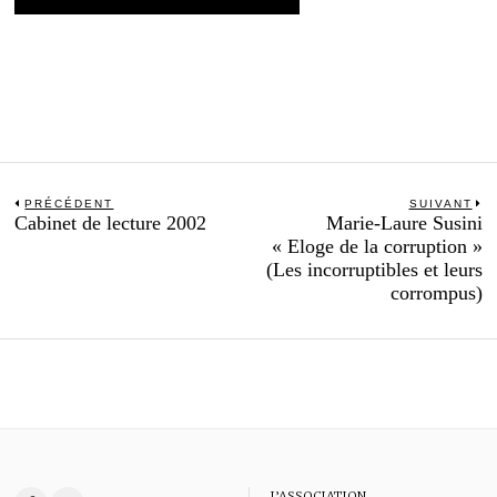
Navigation
PRÉCÉDENT
SUIVANT
Previous
N
Cabinet de lecture 2002
Marie-Laure Susini
de
post:
po
« Eloge de la corruption »
l’article
(Les incorruptibles et leurs
corrompus)
L’ASSOCIATION