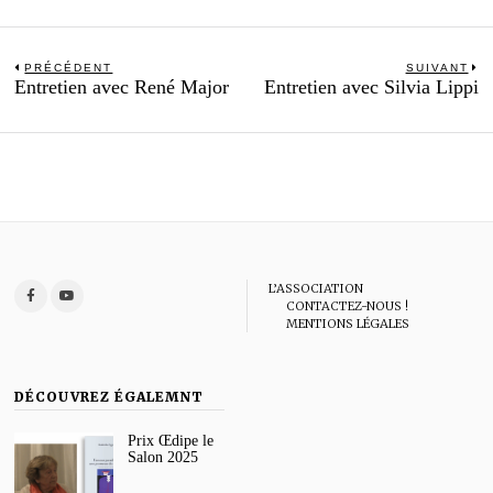
Navigation
PRÉCÉDENT
SUIVANT
Previous
N
Entretien avec René Major
Entretien avec Silvia Lippi
de
post:
po
l’article
L’ASSOCIATION
CONTACTEZ-NOUS !
MENTIONS LÉGALES
DÉCOUVREZ ÉGALEMNT
Prix Œdipe le
Salon 2025