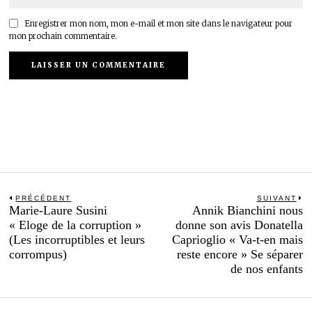
Enregistrer mon nom, mon e-mail et mon site dans le navigateur pour
mon prochain commentaire.
Navigation
PRÉCÉDENT
SUIVANT
Previous
N
Marie-Laure Susini
Annik Bianchini nous
de
post:
po
« Eloge de la corruption »
donne son avis Donatella
l’article
(Les incorruptibles et leurs
Caprioglio « Va-t-en mais
corrompus)
reste encore » Se séparer
de nos enfants