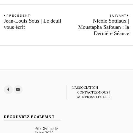
Navigation
PRÉCÉDENT
SUIVANT
Previous
N
Jean-Louis Sous | Le deuil
Nicole Sottiaux |
de
post:
po
vous écrit
Moustapha Safouan : la
l’article
Dernière Séance
L’ASSOCIATION
CONTACTEZ-NOUS !
MENTIONS LÉGALES
DÉCOUVREZ ÉGALEMNT
Prix Œdipe le
Salon 2025