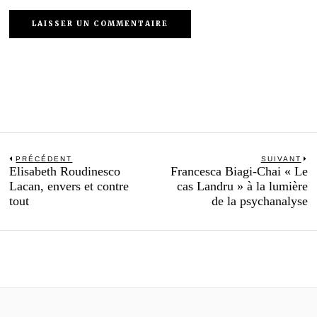
Navigation
PRÉCÉDENT
SUIVANT
Previous
N
Elisabeth Roudinesco
Francesca Biagi-Chai « Le
de
post:
po
Lacan, envers et contre
cas Landru » à la lumière
l’article
tout
de la psychanalyse