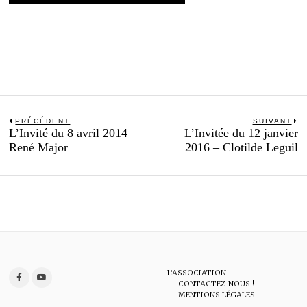
Navigation
PRÉCÉDENT
SUIVANT
Previous
N
L’Invité du 8 avril 2014 –
L’Invitée du 12 janvier
de
post:
po
René Major
2016 – Clotilde Leguil
l’article
L’ASSOCIATION
CONTACTEZ-NOUS !
MENTIONS LÉGALES