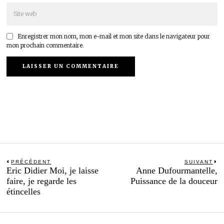
Enregistrer mon nom, mon e-mail et mon site dans le navigateur pour
mon prochain commentaire.
Navigation
PRÉCÉDENT
SUIVANT
Previous
N
Eric Didier Moi, je laisse
Anne Dufourmantelle,
de
post:
po
faire, je regarde les
Puissance de la douceur
l’article
étincelles