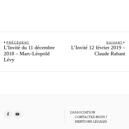
Navigation
PRÉCÉDENT
SUIVANT
Previous
N
L’Invité du 11 décembre
L’Invité 12 février 2019 –
de
post:
po
2018 – Marc-Léopold
Claude Rabant
l’article
Lévy
L’ASSOCIATION
CONTACTEZ-NOUS !
MENTIONS LÉGALES