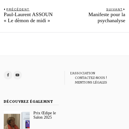
Navigation
PRÉCÉDENT
SUIVANT
Previous
N
Paul-Laurent ASSOUN
Manifeste pour la
de
post:
po
« Le dèmon de midi »
psychanalyse
l’article
L’ASSOCIATION
CONTACTEZ-NOUS !
MENTIONS LÉGALES
DÉCOUVREZ ÉGALEMNT
Prix Œdipe le
Salon 2025