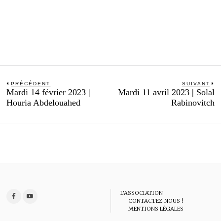
Navigation
PRÉCÉDENT
SUIVANT
Previous
N
Mardi 14 février 2023 |
Mardi 11 avril 2023 | Solal
de
post:
po
Houria Abdelouahed
Rabinovitch
l’article
L’ASSOCIATION
CONTACTEZ-NOUS !
MENTIONS LÉGALES