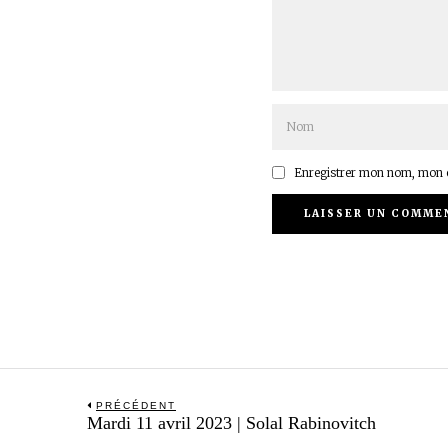
Enregistrer mon nom, mon e
Navigation
PRÉCÉDENT
Previous
Mardi 11 avril 2023 | Solal Rabinovitch
de
post: