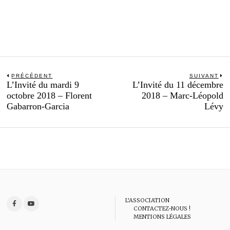
Navigation
PRÉCÉDENT
SUIVANT
Previous
N
L’Invité du mardi 9
L’Invité du 11 décembre
de
post:
po
octobre 2018 – Florent
2018 – Marc-Léopold
l’article
Gabarron-Garcia
Lévy
L’ASSOCIATION
CONTACTEZ-NOUS !
MENTIONS LÉGALES