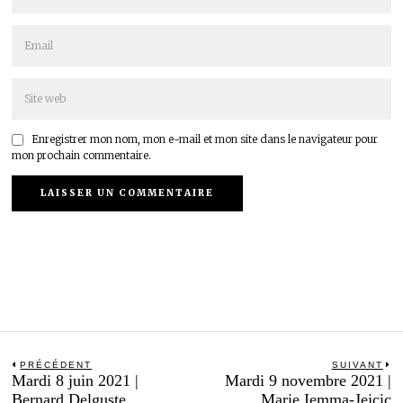
Enregistrer mon nom, mon e-mail et mon site dans le navigateur pour
mon prochain commentaire.
Navigation
PRÉCÉDENT
SUIVANT
Previous
N
Mardi 8 juin 2021 |
Mardi 9 novembre 2021 |
de
post:
po
Bernard Delguste
Marie Iemma-Jejcic