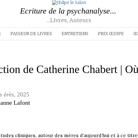
Ecriture de la psychanalyse...
…livres, Auteurs
E
PASSEUR DE LIVRES
ENTRETIENS
PRIX ŒDIPE
Œ
ction de Catherine Chabert | Où
s érès, 2025
Jeanne Lafont
t études cliniques, autour des mères d’aujourd’hui et à ce titr