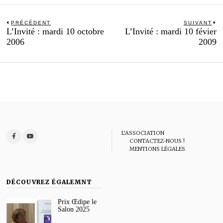
Navigation
PRÉCÉDENT
SUIVANT
Previous
N
L’Invité : mardi 10 octobre
L’Invité : mardi 10 févier
de
post:
po
2006
2009
l’article
L’ASSOCIATION
CONTACTEZ-NOUS !
MENTIONS LÉGALES
DÉCOUVREZ ÉGALEMNT
Prix Œdipe le
Salon 2025