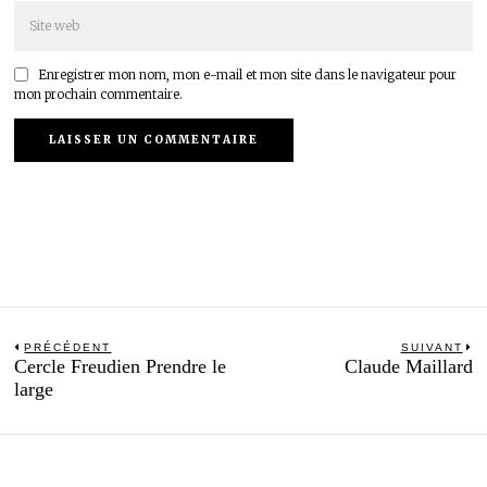
Enregistrer mon nom, mon e-mail et mon site dans le navigateur pour
mon prochain commentaire.
Navigation
PRÉCÉDENT
SUIVANT
Previous
N
Cercle Freudien Prendre le
Claude Maillard
de
post:
po
large
l’article