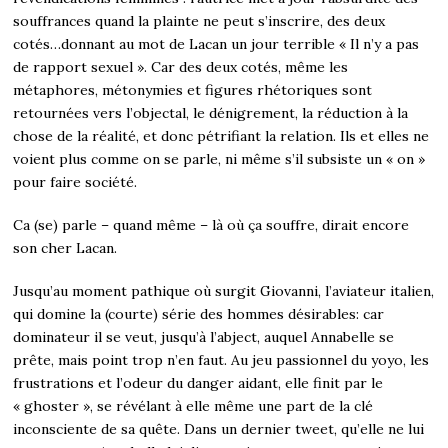
souffrances quand la plainte ne peut s’inscrire, des deux
cotés…donnant au mot de Lacan un jour terrible « Il n’y a pas
de rapport sexuel ». Car des deux cotés, même les
métaphores, métonymies et figures rhétoriques sont
retournées vers l’objectal, le dénigrement, la réduction à la
chose de la réalité, et donc pétrifiant la relation. Ils et elles ne
voient plus comme on se parle, ni même s’il subsiste un « on »
pour faire société.
Ca (se) parle – quand même – là où ça souffre, dirait encore
son cher Lacan.
Jusqu’au moment pathique où surgit Giovanni, l’aviateur italien,
qui domine la (courte) série des hommes désirables: car
dominateur il se veut, jusqu’à l’abject, auquel Annabelle se
prête, mais point trop n’en faut. Au jeu passionnel du yoyo, les
frustrations et l’odeur du danger aidant, elle finit par le
« ghoster », se révélant à elle même une part de la clé
inconsciente de sa quête. Dans un dernier tweet, qu’elle ne lui