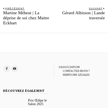
Navigation
PRÉCÉDENT
SUIVANT
Previous
N
Martine Méheut | La
Gérard Albisson | Lande
de
post:
po
déprise de soi chez Maitre
traversée
l’article
Eckhart
L’ASSOCIATION
CONTACTEZ-NOUS !
MENTIONS LÉGALES
DÉCOUVREZ ÉGALEMNT
Prix Œdipe le
Salon 2025