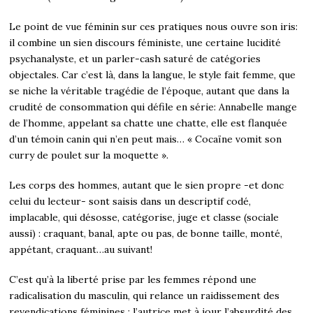
Le point de vue féminin sur ces pratiques nous ouvre son iris:
il combine un sien discours féministe, une certaine lucidité
psychanalyste, et un parler-cash saturé de catégories
objectales. Car c’est là, dans la langue, le style fait femme, que
se niche la véritable tragédie de l’époque, autant que dans la
crudité de consommation qui défile en série: Annabelle mange
de l’homme, appelant sa chatte une chatte, elle est flanquée
d’un témoin canin qui n’en peut mais… « Cocaïne vomit son
curry de poulet sur la moquette ».
Les corps des hommes, autant que le sien propre -et donc
celui du lecteur- sont saisis dans un descriptif codé,
implacable, qui désosse, catégorise, juge et classe (sociale
aussi) : craquant, banal, apte ou pas, de bonne taille, monté,
appétant, craquant…au suivant!
C’est qu’à la liberté prise par les femmes répond une
radicalisation du masculin, qui relance un raidissement des
revendications féminines : l’autrice met à jour l’absurdité des