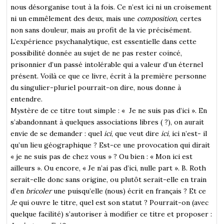
nous désorganise tout à la fois. Ce n’est ici ni un croisement
ni un emmêlement des deux, mais une
composition
, certes
non sans douleur, mais au profit de la vie précisément.
L’expérience psychanalytique, est essentielle dans cette
possibilité donnée au sujet de ne pas rester coincé,
prisonnier d’un passé intolérable qui a valeur d’un éternel
présent. Voilà ce que ce livre, écrit à la première personne
du singulier-pluriel pourrait-on dire, nous donne à
entendre.
Mystère de ce titre tout simple : « Je ne suis pas d’ici ». En
s’abandonnant à quelques associations libres ( ?), on aurait
envie de se demander : quel
ici
, que veut dire
ici
, ici n’est- il
qu’un lieu géographique ? Est-ce une provocation qui dirait
« je ne suis pas de chez vous » ? Ou bien : « Mon ici est
ailleurs ». Ou encore, « Je n’ai pas d’ici, nulle part ». B. Roth
serait-elle donc sans origine, ou plutôt serait-elle en train
d’en
bricoler
une puisqu’elle (nous) écrit en français ? Et ce
Je
qui ouvre le titre, quel est son statut ? Pourrait-on (avec
quelque facilité) s’autoriser à modifier ce titre et proposer :