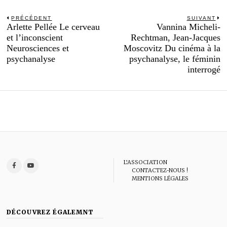
Navigation
PRÉCÉDENT
SUIVANT
Previous
N
Arlette Pellée Le cerveau
Vannina Micheli-
de
post:
po
et l’inconscient
Rechtman, Jean-Jacques
l’article
Neurosciences et
Moscovitz Du cinéma à la
psychanalyse
psychanalyse, le féminin
interrogé
L’ASSOCIATION
CONTACTEZ-NOUS !
MENTIONS LÉGALES
DÉCOUVREZ ÉGALEMNT