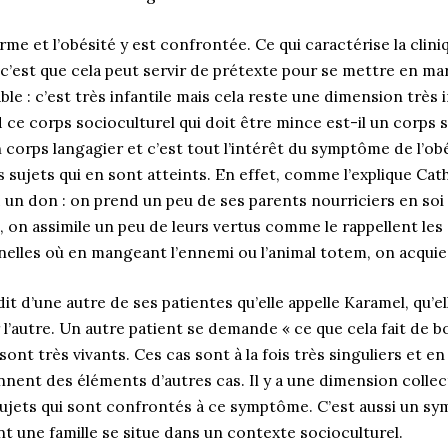
norme et l’obésité y est confrontée. Ce qui caractérise la clin
’est que cela peut servir de prétexte pour se mettre en mar
able : c’est très infantile mais cela reste une dimension trè
d ce corps socioculturel qui doit être mince est-il un corps s
corps langagier et c’est tout l’intérêt du symptôme de l’obé
 sujets qui en sont atteints. En effet, comme l’explique Ca
d un don : on prend un peu de ses parents nourriciers en so
 on assimile un peu de leurs vertus comme le rappellent le
nelles où en mangeant l’ennemi ou l’animal totem, on acquie
 d’une autre de ses patientes qu’elle appelle Karamel, qu’elle
 l’autre. Un autre patient se demande « ce que cela fait de bo
ont très vivants. Ces cas sont à la fois très singuliers et
rennent des éléments d’autres cas. Il y a une dimension collec
ujets qui sont confrontés à ce symptôme. C’est aussi un sy
ont une famille se situe dans un contexte socioculturel.