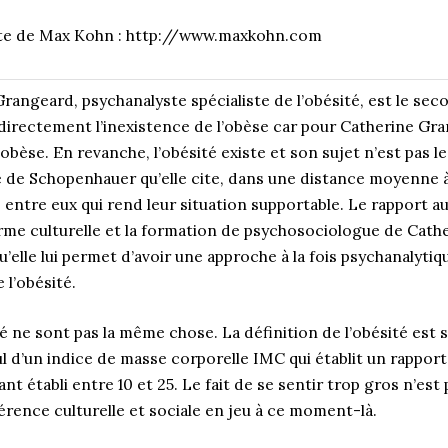
te de Max Kohn : http://www.maxkohn.com
Grangeard, psychanalyste spécialiste de l’obésité, est le sec
e directement l’inexistence de l’obèse car pour Catherine Gra
bèse. En revanche, l’obésité existe et son sujet n’est pas le 
 de Schopenhauer qu’elle cite, dans une distance moyenne
 entre eux qui rend leur situation supportable. Le rapport au
norme culturelle et la formation de psychosociologue de Cat
elle lui permet d’avoir une approche à la fois psychanalytiq
l’obésité.
té ne sont pas la même chose. La définition de l’obésité est 
ul d’un indice de masse corporelle IMC qui établit un rapport e
nt établi entre 10 et 25. Le fait de se sentir trop gros n’es
férence culturelle et sociale en jeu à ce moment-là.