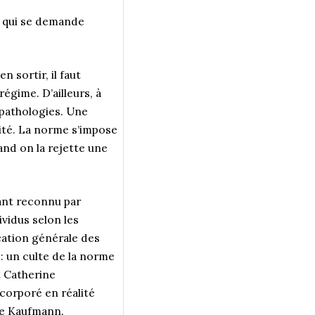
nt qui se demande
 sortir, il faut
gime. D’ailleurs, à
 pathologies. Une
ité. La norme s’impose
and on la rejette une
tant reconnu par
ividus selon les
ication générale des
: un culte de la norme
t Catherine
ncorporé en réalité
de Kaufmann.