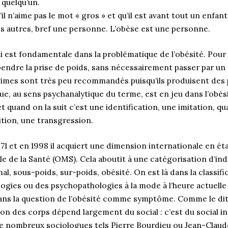
 quelqu’un.
’il n’aime pas le mot « gros » et qu’il est avant tout un enfa
s autres, bref une personne. L’obèse est une personne.
i est fondamentale dans la problématique de l’obésité. Pour en
re la prise de poids, sans nécessairement passer par un ré
régimes sont très peu recommandés puisqu’ils produisent des
e, au sens psychanalytique du terme, est en jeu dans l’obés
quand on la suit c’est une identification, une imitation, qu
ition, une transgression.
71 et en 1998 il acquiert une dimension internationale en é
e de la Santé (OMS). Cela aboutit à une catégorisation d’ind
al, sous-poids, sur-poids, obésité. On est là dans la classif
ogies ou des psychopathologies à la mode à l’heure actuelle 
 dans la question de l’obésité comme symptôme. Comme le di
ion des corps dépend largement du social : c’est du social i
 nombreux sociologues tels Pierre Bourdieu ou Jean-Clau