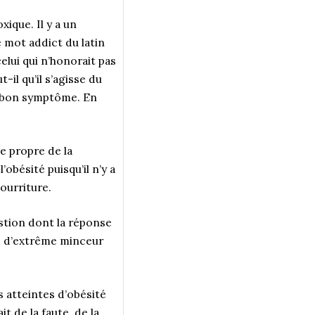
ique. Il y a un
e mot addict du latin
elui qui n’honorait pas
il qu’il s’agisse du
e bon symptôme. En
Le propre de la
’obésité puisqu’il n’y a
ourriture.
estion dont la réponse
es d’extrême minceur
 atteintes d’obésité
 de la faute, de la