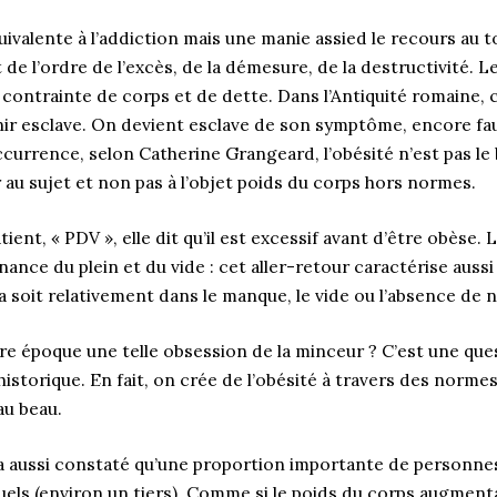
ivalente à l’addiction mais une manie assied le recours au tox
e l’ordre de l’excès, de la démesure, de la destructivité. L
contrainte de corps et de dette. Dans l’Antiquité romaine, c
ir esclave. On devient esclave de son symptôme, encore faut-
currence, selon Catherine Grangeard, l’obésité n’est pas l
er au sujet et non pas à l’objet poids du corps hors normes.
ient, « PDV », elle dit qu’il est excessif avant d’être obèse. 
nance du plein et du vide : cet aller-retour caractérise aussi l
soit relativement dans le manque, le vide ou l’absence de n
tre époque une telle obsession de la minceur ? C’est une qu
 historique. En fait, on crée de l’obésité à travers des norm
au beau.
 aussi constaté qu’une proportion importante de personnes
els (environ un tiers). Comme si le poids du corps augmentait