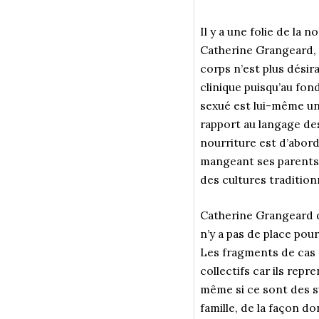
Il y a une folie de la 
Catherine Grangeard, c
corps n’est plus désir
clinique puisqu’au fon
sexué est lui-même un 
rapport au langage des
nourriture est d’abor
mangeant ses parents,
des cultures tradition
Catherine Grangeard dit
n’y a pas de place pour
Les fragments de cas s
collectifs car ils rep
même si ce sont des s
famille, de la façon d