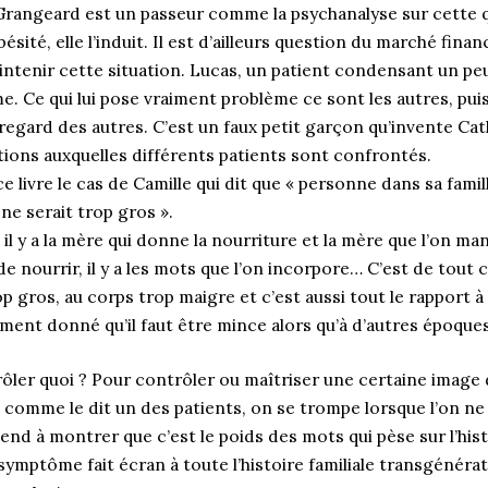
Grangeard est un passeur comme la psychanalyse sur cette q
bésité, elle l’induit. Il est d’ailleurs question du marché finan
aintenir cette situation. Lucas, un patient condensant un peu
. Ce qui lui pose vraiment problème ce sont les autres, pui
 regard des autres. C’est un faux petit garçon qu’invente C
tions auxquelles différents patients sont confrontés.
 livre le cas de Camille qui dit que « personne dans sa famill
e serait trop gros ».
 il y a la mère qui donne la nourriture et la mère que l’on mang
 nourrir, il y a les mots que l’on incorpore… C’est de tout ce
p gros, au corps trop maigre et c’est aussi tout le rapport à 
oment donné qu’il faut être mince alors qu’à d’autres époques 
ler quoi ? Pour contrôler ou maîtriser une certaine image d
it, comme le dit un des patients, on se trompe lorsque l’on n
 tend à montrer que c’est le poids des mots qui pèse sur l’his
symptôme fait écran à toute l’histoire familiale transgénérat