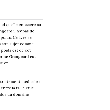
ond qu’elle consacre au
ngeard il n’y pas de
poids. Ce livre se
 à son sujet comme
 poids est de cet
herine Grangeard est
ue et
strictement médicale :
ntre la taille et le
t plus du domaine