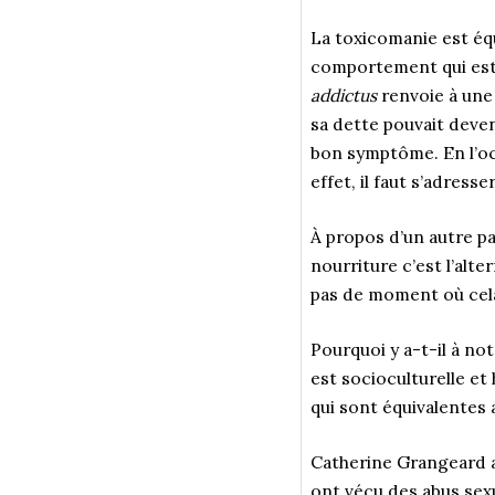
La toxicomanie est équ
comportement qui est d
addictus
renvoie à une 
sa dette pouvait deven
bon symptôme. En l’oc
effet, il faut s’adress
À propos d’un autre pat
nourriture c’est l’alter
pas de moment où cela 
Pourquoi y a-t-il à no
est socioculturelle et
qui sont équivalentes 
Catherine Grangeard a
ont vécu des abus sexu