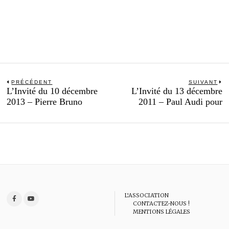
Navigation
PRÉCÉDENT
SUIVANT
Previous
N
L’Invité du 10 décembre
L’Invité du 13 décembre
de
post:
po
2013 – Pierre Bruno
2011 – Paul Audi pour
l’article
L’ASSOCIATION
CONTACTEZ-NOUS !
MENTIONS LÉGALES