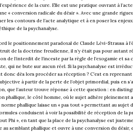
’expérience de la cure. Elle est une pratique ouvrant à l’acte
e « conversion radicale du désir ». Avec une grande rigueur
ner les contours de l’acte analytique et à en poser les enjeu
éthique de la psychanalyse.
ord le positionnement paradoxal de Claude Lévi-Strauss à l’
struit de la doctrine freudienne, il n’y était pas pour autant
on de l’interdit de l’inceste par la règle de l’exogamie et s
te, qui ne bute sur aucun réel. Si la psychanalyse est irrédu
eut donc dès lors procéder sa réception ? C’est en reprenant
ubjective à partir de la perte de l’objet primordial, puis en s
on, que l’auteur trouve réponse à cette question : en distin
ion phallique, le côté homme, où le sujet adhère pleinement a
 norme phallique laisse un « pas tout » permettant au sujet d
formules conduisent à voir la possibilité de réception de la 
out Phi », en tant que la place de la psychanalyse est juste
 au semblant phallique et ouvre à une conversion du désir, e