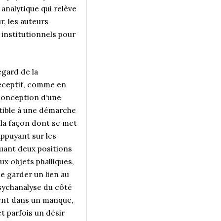
 analytique qui relève
, les auteurs
x institutionnels pour
égard de la
 réceptif, comme en
a conception d’une
ctible à une démarche
 la façon dont se met
’appuyant sur les
guant deux positions
ux objets phalliques,
e garder un lien au
psychanalyse du côté
ment dans un manque,
t parfois un désir