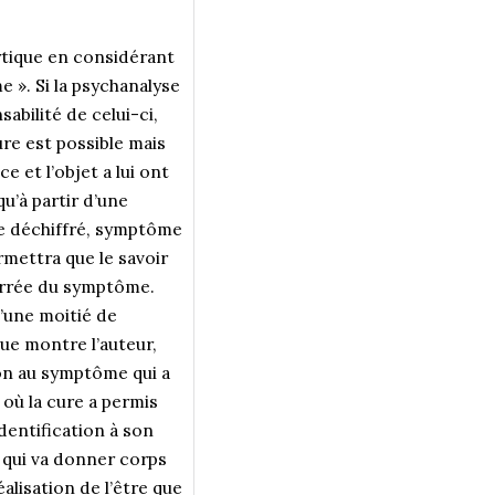
lytique en considérant
 ». Si la psychanalyse
abilité de celui-ci,
re est possible mais
e et l’objet a lui ont
u’à partir d’une
re déchiffré, symptôme
rmettra que le savoir
ourrée du symptôme.
d’une moitié de
ue montre l’auteur,
tion au symptôme qui a
 où la cure a permis
identification à son
e qui va donner corps
alisation de l’être que