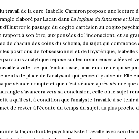
u travail de la cure, Isabelle Garniron propose une lecture 
rangle élaboré par Lacan dans
La logique du fantasme et L’Ac
 d’illustrer le passage du cogito cartésien au cogito psychan
n rapport à son être, aux pensées de l’inconscient, et au gr
se de chacun des coins du schéma, du sujet qui commence s
r les positions de l’obsessionnel et de l’hystérique, Isabell
parcours analytique repose sur les nombreuses allées et 
ravaille à vider ce qui l’embarrasse, mais encore ce qui se jo
ments de place de l’analysant qui peuvent y advenir. Elle en 
chaque séance compte et que c’est séance après séance que c
rangle s’avancera vers sa conclusion, celle où le sujet ren
etit a qu’il est, à condition que l’analyste travaille à se tenir 
rmet de rester à l’écoute du temps du sujet, au plus proche de
onne la façon dont le psychanalyste travaille avec son désir