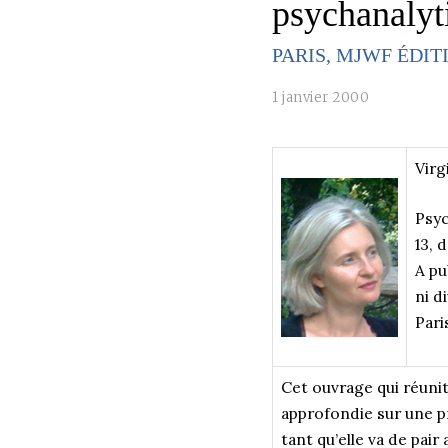
psychanalyt
PARIS, MJWF ÉDIT
1 janvier 2000
Virg
Psyc
13, 
A pu
ni d
Pari
Cet ouvrage qui réunit
approfondie sur une pr
tant qu’elle va de pai