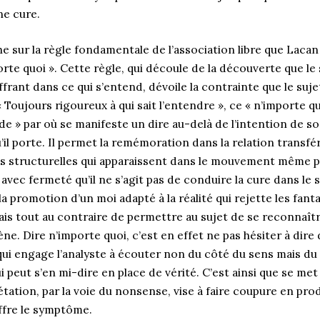
ne cure.
 sur la règle fondamentale de l’association libre que Laca
orte quoi ». Cette règle, qui découle de la découverte que l
ffrant dans ce qui s’entend, dévoile la contrainte que le suje
« Toujours rigoureux à qui sait l’entendre », ce « n’importe qu
e » par où se manifeste un dire au-delà de l’intention de so
u’il porte. Il permet la remémoration dans la relation transfé
s structurelles qui apparaissent dans le mouvement même par
 avec fermeté qu’il ne s’agit pas de conduire la cure dans le
la promotion d’un moi adapté à la réalité qui rejette les f
ais tout au contraire de permettre au sujet de se reconnaît
mène. Dire n’importe quoi, c’est en effet ne pas hésiter à dire
e qui engage l’analyste à écouter non du côté du sens mais du
i peut s’en mi-dire en place de vérité. C’est ainsi que se met
rétation, par la voie du nonsense, vise à faire coupure en pr
ffre le symptôme.