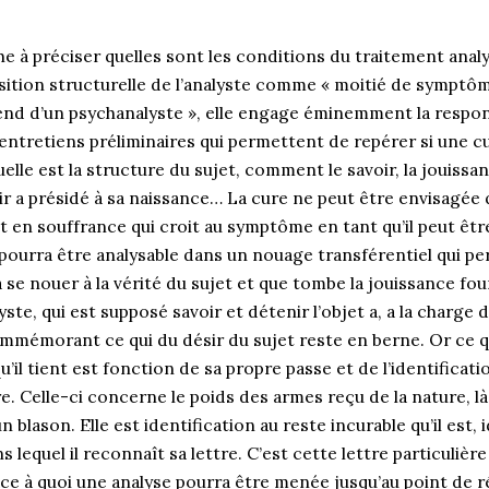
che à préciser quelles sont les conditions du traitement ana
sition structurelle de l’analyste comme « moitié de symptôme
tend d’un psychanalyste », elle engage éminemment la respons
entretiens préliminaires qui permettent de repérer si une cu
lle est la structure du sujet, comment le savoir, la jouissanc
ir a présidé à sa naissance… La cure ne peut être envisagée q
 en souffrance qui croit au symptôme en tant qu’il peut êt
e, pourra être analysable dans un nouage transférentiel qui pe
 à se nouer à la vérité du sujet et que tombe la jouissance f
ste, qui est supposé savoir et détenir l’objet a, a la charge 
mmémorant ce qui du désir du sujet reste en berne. Or ce q
u’il tient est fonction de sa propre passe et de l’identifica
re. Celle-ci concerne le poids des armes reçu de la nature, là
n blason. Elle est identification au reste incurable qu’il est, 
 lequel il reconnaît sa lettre. C’est cette lettre particulièr
âce à quoi une analyse pourra être menée jusqu’au point de ré