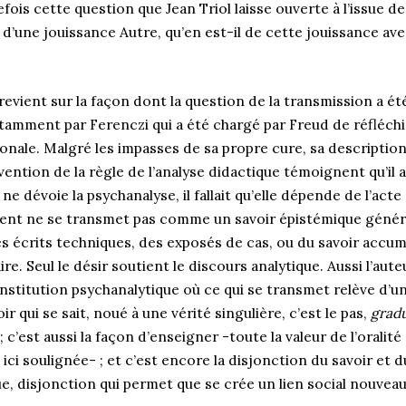
fois cette question que Jean Triol laisse ouverte à l’issue de 
u d’une jouissance Autre, qu’en est-il de cette jouissance av
vient sur la façon dont la question de la transmission a été
tamment par Ferenczi qui a été chargé par Freud de réfléchir
onale. Malgré les impasses de sa propre cure, sa description
vention de la règle de l’analyse didactique témoignent qu’il 
n ne dévoie la psychanalyse, il fallait qu’elle dépende de l’act
cient ne se transmet pas comme un savoir épistémique généra
 des écrits techniques, des exposés de cas, ou du savoir accu
re. Seul le désir soutient le discours analytique. Aussi l’aute
nstitution psychanalytique où ce qui se transmet relève d’un 
ir qui se sait, noué à une vérité singulière, c’est le pas,
gradu
e ; c’est aussi la façon d’enseigner -toute la valeur de l’orali
ici soulignée- ; et c’est encore la disjonction du savoir et d
que, disjonction qui permet que se crée un lien social nouvea