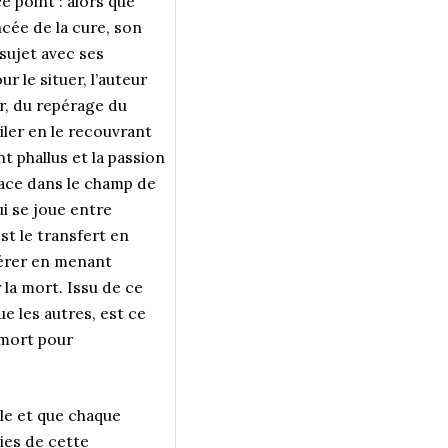
 point : alors que
cée de la cure, son
 sujet avec ses
 le situer, l’auteur
ir, du repérage du
iler en le recouvrant
nt phallus et la passion
lace dans le champ de
ui se joue entre
st le transfert en
pérer en menant
 la mort. Issu de ce
ue les autres, est ce
u mort pour
le et que chaque
ies de cette