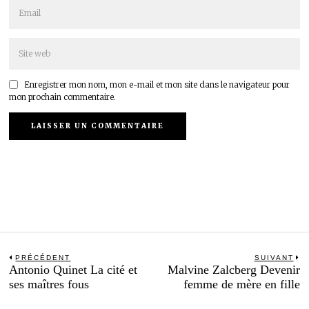
Enregistrer mon nom, mon e-mail et mon site dans le navigateur pour
mon prochain commentaire.
Navigation
PRÉCÉDENT
SUIVANT
Previous
N
Antonio Quinet La cité et
Malvine Zalcberg Devenir
de
post:
po
ses maîtres fous
femme de mère en fille
l’article