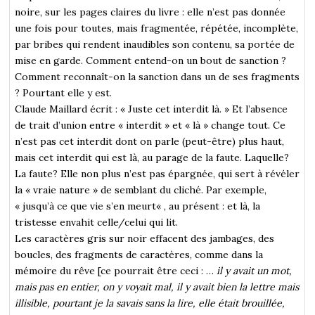
noire, sur les pages claires du livre : elle n’est pas donnée
une fois pour toutes, mais fragmentée, répétée, incomplète,
par bribes qui rendent inaudibles son contenu, sa portée de
mise en garde. Comment entend-on un bout de sanction ?
Comment reconnaît-on la sanction dans un de ses fragments
? Pourtant elle y est.
Claude Maillard écrit : « Juste cet interdit là. » Et l’absence
de trait d’union entre « interdit » et « là » change tout. Ce
n’est pas cet interdit dont on parle (peut-être) plus haut,
mais cet interdit qui est là, au parage de la faute. Laquelle?
La faute? Elle non plus n’est pas épargnée, qui sert à révéler
la « vraie nature » de semblant du cliché. Par exemple,
« jusqu’à ce que vie s’en meur
t
« , au présent : et là, la
tristesse envahit celle/celui qui lit.
Les caractères gris sur noir effacent des jambages, des
boucles, des fragments de caractères, comme dans la
mémoire du rêve [ce pourrait être ceci : …
il y avait un mot,
mais pas en entier, on y voyait mal, il y avait bien la lettre mais
illisible, pourtant je la savais sans la lire, elle était brouillée,