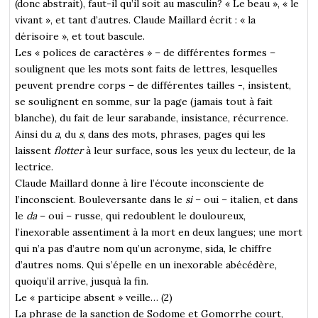
(donc abstrait), faut-il qu’il soit au masculin? « Le beau », « le
vivant », et tant d’autres. Claude Maillard écrit : « la
dérisoire », et tout bascule.
Les « polices de caractères » – de différentes formes –
soulignent que les mots sont faits de lettres, lesquelles
peuvent prendre corps – de différentes tailles -, insistent,
se soulignent en somme, sur la page (jamais tout à fait
blanche), du fait de leur sarabande, insistance, récurrence.
Ainsi du
a
, du
s
, dans des mots, phrases, pages qui les
laissent
flotter
à leur surface, sous les yeux du lecteur, de la
lectrice.
Claude Maillard donne à lire l’écoute inconsciente de
l’inconscient. Bouleversante dans le
si
– oui – italien, et dans
le
da
– oui – russe, qui redoublent le douloureux,
l’inexorable assentiment à la mort en deux langues; une mort
qui n’a pas d’autre nom qu’un acronyme, sida, le chiffre
d’autres noms. Qui s’épelle en un inexorable abécédère,
quoiqu’il arrive, jusquà la fin.
Le « participe absent » veille… (2)
La phrase de la sanction de Sodome et Gomorrhe court,