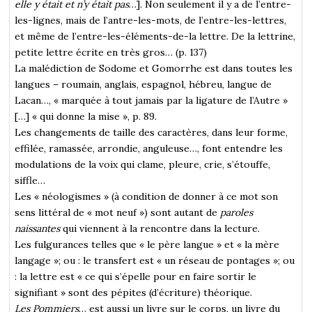
elle y était et n’y était pas
…]. Non seulement il y a de l’entre-
les-lignes, mais de l’antre-les-mots, de l’entre-les-lettres,
et même de l’entre-les-éléments-de-la lettre. De la lettrine,
petite lettre écrite en très gros… (p. 137)
La malédiction de Sodome et Gomorrhe est dans toutes les
langues – roumain, anglais, espagnol, hébreu, langue de
Lacan…, « marquée à tout jamais par la ligature de l’Autre »
[…] « qui donne la mise », p. 89.
Les changements de taille des caractères, dans leur forme,
effilée, ramassée, arrondie, anguleuse…, font entendre les
modulations de la voix qui clame, pleure, crie, s’étouffe,
siffle…
Les « néologismes » (à condition de donner à ce mot son
sens littéral de « mot neuf ») sont autant de
paroles
naissantes
qui viennent à la rencontre dans la lecture.
Les fulgurances telles que « le père langue » et « la mère
langage »; ou : le transfert est « un réseau de pontages »; ou
: la lettre est « ce qui s’épelle pour en faire sortir le
signifiant » sont des pépites (d’écriture) théorique.
Les
Pommiers
… est aussi un livre sur le corps, un livre du