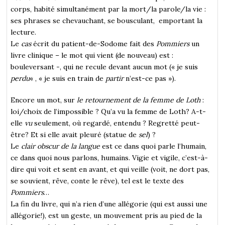
corps, habité simultanément par la mort/la parole/la vie :
ses phrases se chevauchant, se bousculant, emportant la
lecture.
Le
cas
écrit du patient-de-Sodome fait des
Pommiers
un
livre clinique – le mot qui vient (de nouveau) est :
bouleversant -, qui ne recule devant aucun mot (« je suis
perdu
« , « je suis en train de
partir
n’est-ce pas »).
Encore un mot, sur
le retournement de la femme de Loth
:
loi/choix de l’impossible ? Qu’a vu la femme de Loth? A-t-
elle
vu
seulement, où regardé, entendu ? Regretté peut-
être? Et si elle avait pleuré (statue de
sel
) ?
Le
clair obscur de la langue
est ce dans quoi parle l’humain,
ce dans quoi nous parlons, humains. Vigie et vigile, c’est-à-
dire qui voit et sent en avant, et qui veille (voit, ne dort pas,
se souvient, rêve, conte le rêve), tel est le texte des
Pommiers
…
La fin du livre, qui n’a rien d’une allégorie (qui est aussi une
allégorie!), est un geste, un mouvement pris au pied de la