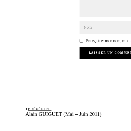
Enregistrer mon nom, mon e
Navigation
PRÉCÉDENT
Previous
Alain GUIGUET (Mai – Juin 2011)
de
post:
l’article