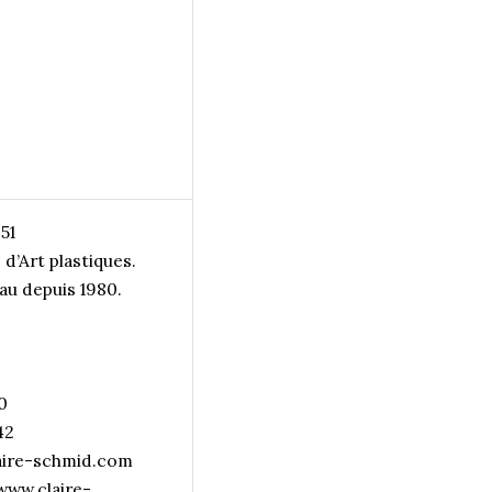
51
d’Art plastiques.
 Pau depuis 1980.
0
42
aire-schmid.com
 www.claire-