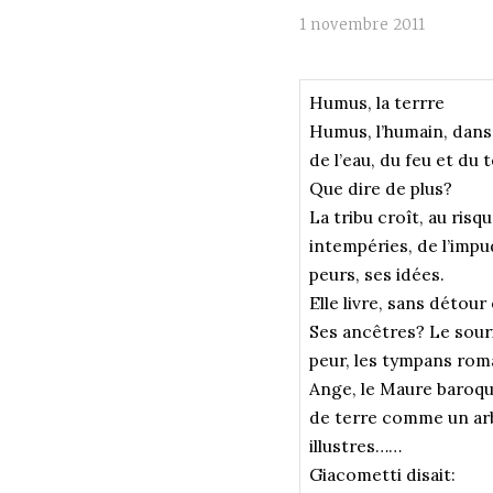
1 novembre 2011
Humus, la terrre
Humus, l’humain, dans s
de l’eau, du feu et du 
Que dire de plus?
La tribu croît, au risq
intempéries, de l’imp
peurs, ses idées.
Elle livre, sans détour
Ses ancêtres? Le souri
peur, les tympans roma
Ange, le Maure baroqu
de terre comme un arb
illustres……
Giacometti disait: