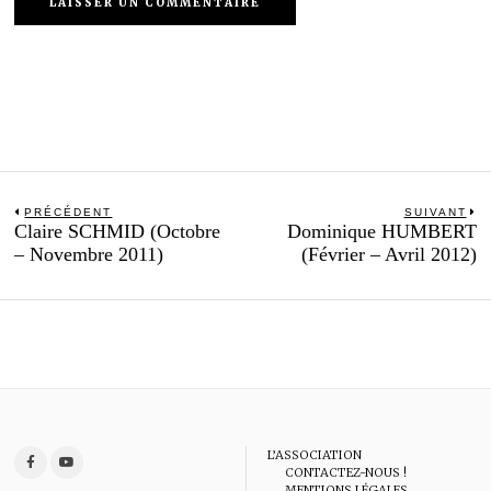
Navigation
PRÉCÉDENT
SUIVANT
Previous
N
Claire SCHMID (Octobre
Dominique HUMBERT
de
post:
po
– Novembre 2011)
(Février – Avril 2012)
l’article
L’ASSOCIATION
CONTACTEZ-NOUS !
MENTIONS LÉGALES