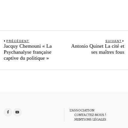
Navigation
PRÉCÉDENT
SUIVANT
Previous
N
Jacquy Chemouni « La
Antonio Quinet La cité et
de
post:
po
Psychanalyse française
ses maîtres fous
l’article
captive du politique »
L’ASSOCIATION
CONTACTEZ-NOUS !
MENTIONS LÉGALES