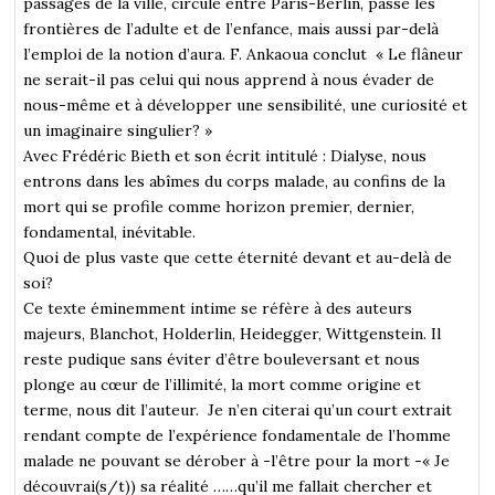
passages de la ville, circule entre Paris-Berlin, passe les
frontières de l’adulte et de l’enfance, mais aussi par-delà
l’emploi de la notion d’aura. F. Ankaoua conclut « Le flâneur
ne serait-il pas celui qui nous apprend à nous évader de
nous-même et à développer une sensibilité, une curiosité et
un imaginaire singulier? »
Avec Frédéric Bieth et son écrit intitulé : Dialyse, nous
entrons dans les abîmes du corps malade, au confins de la
mort qui se profile comme horizon premier, dernier,
fondamental, inévitable.
Quoi de plus vaste que cette éternité devant et au-delà de
soi?
Ce texte éminemment intime se réfère à des auteurs
majeurs, Blanchot, Holderlin, Heidegger, Wittgenstein. Il
reste pudique sans éviter d’être bouleversant et nous
plonge au cœur de l’illimité, la mort comme origine et
terme, nous dit l’auteur. Je n’en citerai qu’un court extrait
rendant compte de l’expérience fondamentale de l’homme
malade ne pouvant se dérober à -l’être pour la mort -« Je
découvrai(s/t)) sa réalité ……qu’il me fallait chercher et