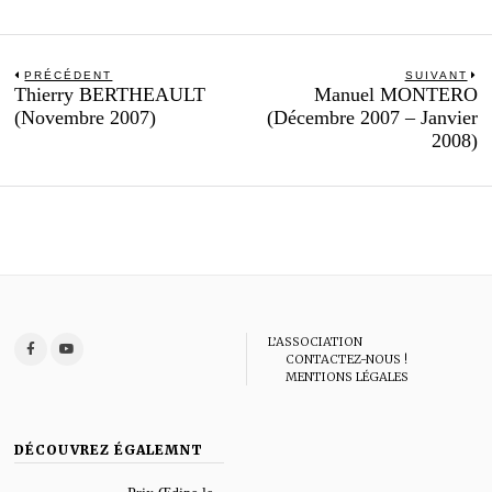
Navigation
PRÉCÉDENT
SUIVANT
Previous
N
Thierry BERTHEAULT
Manuel MONTERO
de
post:
po
(Novembre 2007)
(Décembre 2007 – Janvier
l’article
2008)
L’ASSOCIATION
CONTACTEZ-NOUS !
MENTIONS LÉGALES
DÉCOUVREZ ÉGALEMNT