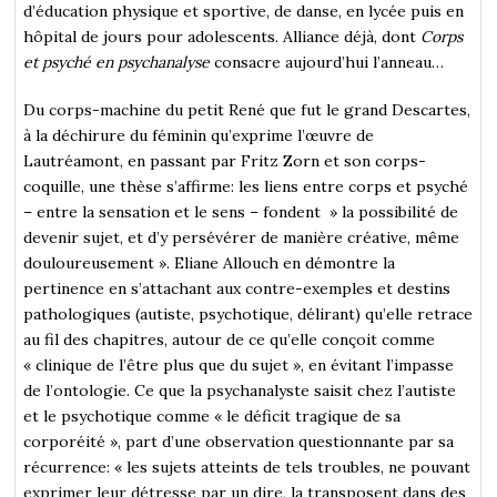
d’éducation physique et sportive, de danse, en lycée puis en
hôpital de jours pour adolescents. Alliance déjà, dont
Corps
et psyché en psychanalyse
consacre aujourd’hui l’anneau…
Du corps-machine du petit René que fut le grand Descartes,
à la déchirure du féminin qu’exprime l’œuvre de
Lautréamont, en passant par Fritz Zorn et son corps-
coquille, une thèse s’affirme: les liens entre corps et psyché
– entre la sensation et le sens – fondent » la possibilité de
devenir sujet, et d’y persévérer de manière créative, même
douloureusement ». Eliane Allouch en démontre la
pertinence en s’attachant aux contre-exemples et destins
pathologiques (autiste, psychotique, délirant) qu’elle retrace
au fil des chapitres, autour de ce qu’elle conçoit comme
« clinique de l’être plus que du sujet », en évitant l’impasse
de l’ontologie. Ce que la psychanalyste saisit chez l’autiste
et le psychotique comme « le déficit tragique de sa
corporéité », part d’une observation questionnante par sa
récurrence: « les sujets atteints de tels troubles, ne pouvant
exprimer leur détresse par un dire, la transposent dans des