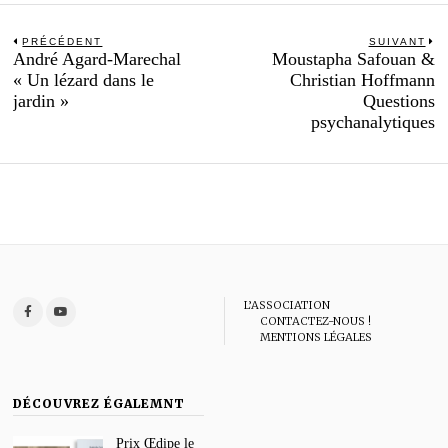
Navigation
PRÉCÉDENT
SUIVANT
Previous
N
André Agard-Marechal
Moustapha Safouan &
de
post:
po
« Un lézard dans le
Christian Hoffmann
l’article
jardin »
Questions
psychanalytiques
L’ASSOCIATION
CONTACTEZ-NOUS !
MENTIONS LÉGALES
DÉCOUVREZ ÉGALEMNT
Prix Œdipe le