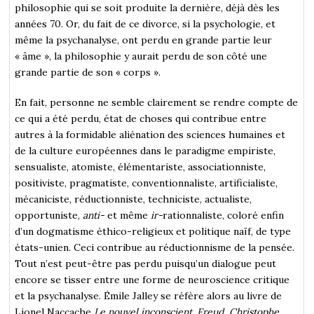
philosophie qui se soit produite la dernière, déjà dès les
années 70. Or, du fait de ce divorce, si la psychologie, et
même la psychanalyse, ont perdu en grande partie leur
« âme », la philosophie y aurait perdu de son côté une
grande partie de son « corps ».
En fait, personne ne semble clairement se rendre compte de
ce qui a été perdu, état de choses qui contribue entre
autres à la formidable aliénation des sciences humaines et
de la culture européennes dans le paradigme empiriste,
sensualiste, atomiste, élémentariste, associationniste,
positiviste, pragmatiste, conventionnaliste, artificialiste,
mécaniciste, réductionniste, techniciste, actualiste,
opportuniste,
anti-
et même
ir-
rationnaliste, coloré enfin
d’un dogmatisme éthico-religieux et politique naïf, de type
états-unien. Ceci contribue au réductionnisme de la pensée.
Tout n’est peut-être pas perdu puisqu’un dialogue peut
encore se tisser entre une forme de neuroscience critique
et la psychanalyse. Émile Jalley se réfère alors au livre de
Lionel Naccache
Le nouvel inconscient. Freud, Christophe