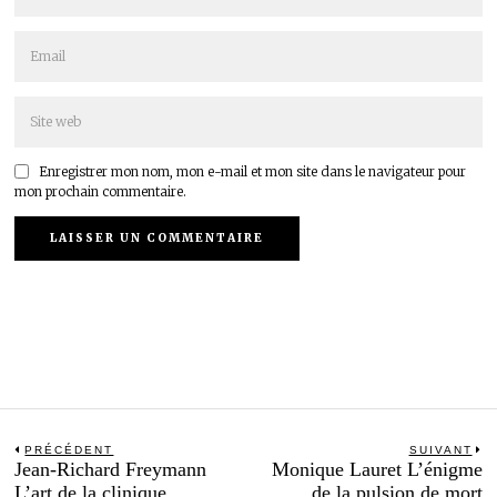
Enregistrer mon nom, mon e-mail et mon site dans le navigateur pour
mon prochain commentaire.
Navigation
PRÉCÉDENT
SUIVANT
Previous
N
Jean-Richard Freymann
Monique Lauret L’énigme
de
post:
po
L’art de la clinique
de la pulsion de mort