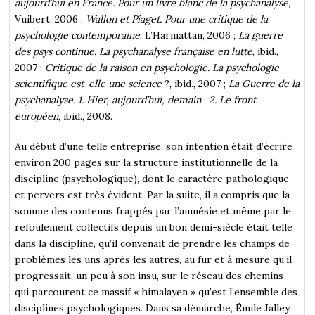
aujourd’hui en France. Pour un livre blanc de la psychanalyse
,
Vuibert, 2006 ;
Wallon et Piaget. Pour une critique de la
psychologie contemporaine
, L’Harmattan, 2006 ;
La guerre
des psys continue. La psychanalyse française en lutte
, ibid.,
2007 ;
Critique de la raison en psychologie.
La psychologie
scientifique est-elle une science
?, ibid., 2007 ;
La Guerre
de la
psychanalyse. 1. Hier, aujourd’hui, demain
;
2. Le front
européen
, ibid., 2008.
Au début d’une telle entreprise, son intention était d’écrire
environ 200 pages sur la structure institutionnelle de la
discipline (psychologique), dont le caractère pathologique
et pervers est très évident
. Par la suite, il a compris que la
somme des contenus frappés par l’amnésie et même par le
refoulement collectifs depuis un bon demi-siècle était telle
dans la discipline, qu’il convenait de prendre les champs de
problèmes les uns après les autres, au fur et à mesure qu’il
progressait, un peu à son insu, sur le réseau des chemins
qui parcourent ce massif « himalayen » qu’est l’ensemble des
disciplines psychologiques. Dans sa démarche, Émile Jalley