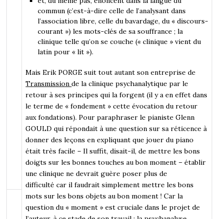
et, du même pas, énoncent dans la langue du
commun (c’est-à-dire celle de l’analysant dans
l’association libre, celle du bavardage, du « discours-
courant ») les mots-clés de sa souffrance ; la
clinique telle qu’on se couche (« clinique » vient du
latin pour « lit »).
Mais Erik PORGE suit tout autant son entreprise de
Transmission
de la clinique psychanalytique par le
retour à ses principes qui la forgent (il y a en effet dans
le terme de « fondement » cette évocation du retour
aux fondations). Pour paraphraser le pianiste Glenn
GOULD qui répondait à une question sur sa réticence à
donner des leçons en expliquant que jouer du piano
était très facile – Il suffit, disait-il, de mettre les bons
doigts sur les bonnes touches au bon moment – établir
une clinique ne devrait guère poser plus de
difficulté car il faudrait simplement mettre les bons
mots sur les bons objets au bon moment ! Car la
question du « moment » est cruciale dans le projet de
l’auteur, à ce stade de son travail : la psychanalyse,