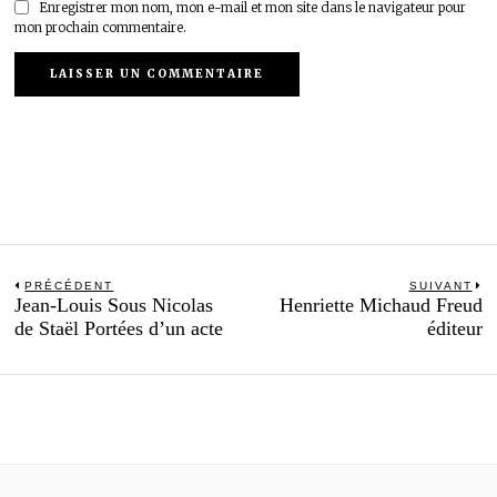
Enregistrer mon nom, mon e-mail et mon site dans le navigateur pour
mon prochain commentaire.
Navigation
PRÉCÉDENT
SUIVANT
Previous
N
Jean-Louis Sous Nicolas
Henriette Michaud Freud
de
post:
po
de Staël Portées d’un acte
éditeur
l’article