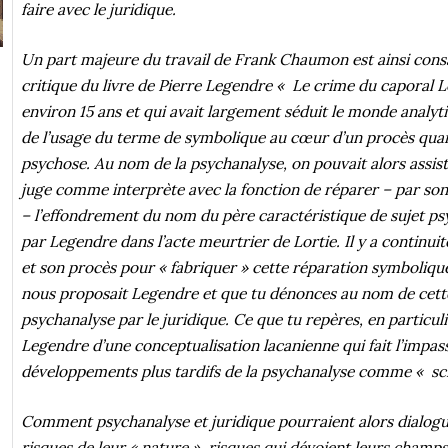
faire avec le juridique.
Un part majeure du travail de Frank Chaumon est ainsi consa
critique du livre de Pierre Legendre « Le crime du caporal Lor
environ 15 ans et qui avait largement séduit le monde analyt
de l’usage du terme de symbolique au cœur d’un procès quant
psychose. Au nom de la psychanalyse, on pouvait alors assis
juge comme interprète avec la fonction de réparer – par son 
– l’effondrement du nom du père caractéristique de sujet ps
par Legendre dans l’acte meurtrier de Lortie. Il y a continuit
et son procès pour « fabriquer » cette réparation symbolique
nous proposait Legendre et que tu dénonces au nom de cette
psychanalyse par le juridique. Ce que tu repères, en particulier
Legendre d’une conceptualisation lacanienne qui fait l’impass
développements plus tardifs de la psychanalyse comme « sci
Comment psychanalyse et juridique pourraient alors dialogu
risques de leur « nature », risques qui dévoient leurs champ