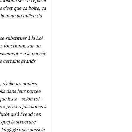
bolique sert à réparer
 c’est que ça boîte, ça
la main au milieu du
se substituer à la Loi.
e, fonctionne sur un
eusement – à la pensée
e certains grands
 d’ailleurs nouées
blis dans leur portée
e les a – selon toi –
s « psycho juridiques ».
lutôt qu’à Freud : en
equel la structure
u langage mais aussi le