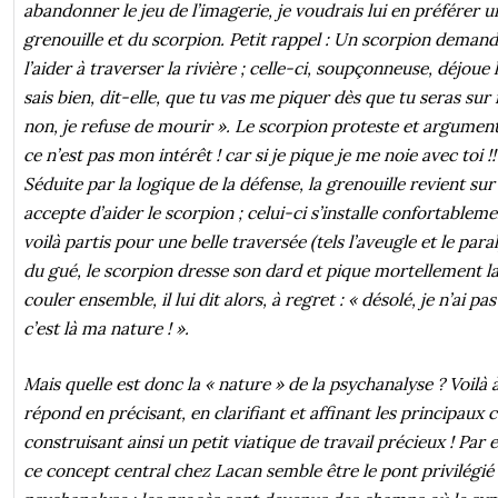
abandonner le jeu de l’imagerie, je voudrais lui en préférer un
grenouille et du scorpion. Petit rappel : Un scorpion demand
l’aider à traverser la rivière ; celle-ci, soupçonneuse, déjoue l
sais bien, dit-elle, que tu vas me piquer dès que tu seras sur
non, je refuse de mourir ». Le scorpion proteste et argument
ce n’est pas mon intérêt ! car si je pique je me noie avec toi !!
Séduite par la logique de la défense, la grenouille revient su
accepte d’aider le scorpion ; celui-ci s’installe confortableme
voilà partis pour une belle traversée (tels l’aveugle et le para
du gué, le scorpion dresse son dard et pique mortellement la
couler ensemble, il lui dit alors, à regret : « désolé, je n’ai 
c’est là ma nature ! ».
Mais quelle est donc la « nature » de la psychanalyse ? Voil
répond en précisant, en clarifiant et affinant les principaux 
construisant ainsi un petit viatique de travail précieux ! Par
ce concept central chez Lacan semble être le pont privilégié 