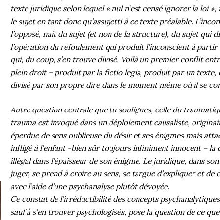
texte juridique selon lequel « nul n’est censé ignorer la loi », 
le sujet en tant donc qu’assujetti à ce texte préalable. L’incon
l’opposé, naît du sujet (et non de la structure), du sujet qui di
l’opération du refoulement qui produit l’inconscient à partir 
qui, du coup, s’en trouve divisé. Voilà un premier conflit entr
plein droit – produit par la fictio legis, produit par un texte,
divisé par son propre dire dans le moment même où il se con
Autre question centrale que tu soulignes, celle du traumatiqu
trauma est invoqué dans un déploiement causaliste, originai
éperdue de sens oublieuse du désir et ses énigmes mais atta
infligé à l’enfant -bien sûr toujours infiniment innocent – la 
illégal dans l’épaisseur de son énigme. Le juridique, dans son 
juger, se prend à croire au sens, se targue d’expliquer et de
avec l’aide d’une psychanalyse plutôt dévoyée.
Ce constat de l’irréductibilité des concepts psychanalytique
sauf à s’en trouver psychologisés, pose la question de ce que