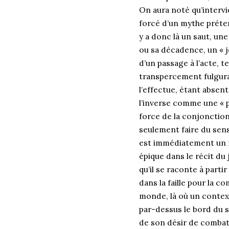
On aura noté qu’intervi
forcé d’un mythe préte
y a donc là un saut, une
ou sa décadence, un « je
d’un passage à l’acte, t
transpercement fulguran
l’effectue, étant absent
l’inverse comme une « p
force de la conjonction 
seulement faire du sens
est immédiatement un fai
épique dans le récit du 
qu’il se raconte à partir
dans la faille pour la c
monde, là où un context
par-dessus le bord du 
de son désir de combat 