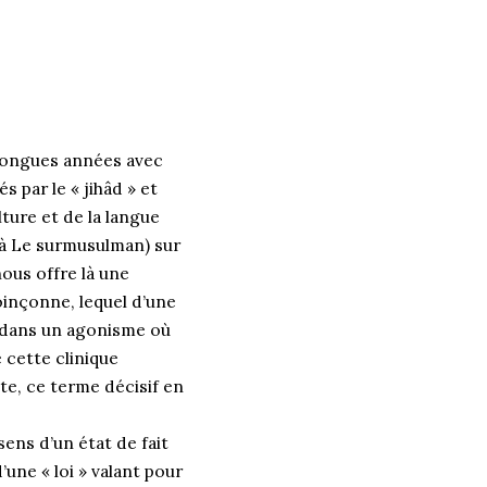
 longues années avec
s par le « jihâd » et
lture et de la langue
u’à Le surmusulman) sur
nous offre là une
poinçonne, lequel d’une
s dans un agonisme où
 cette clinique
te, ce terme décisif en
sens d’un état de fait
’une « loi » valant pour