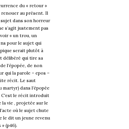
ccurrence du « retour »
renouer au présent. Il
u sujet dans son horreur
 ne s’agit justement pas
voir « un trou, un
ns pour le sujet qui
pique serait plutôt à
délibéré qui tire sa
, de l’épopée, de non
 qui la parole – epos –
ite récit. Le saut
au martyr) dans l’épopée
 C’est le récit introduit
la vie , projetée sur le
’acte où le sujet chute
 le dit un jeune revenu
 » (p46).