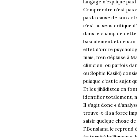
langage n’explique pas l
Comprendre n’est pas ex
pas la cause de son acte
c’est au sens critique d
dans le champ de cette 
basculement et de son 
effet d’ordre psychologi
mais, n’en déplaise à M
clinicien, ou parfois d
ou Sophie Kasiki) consis
puisque c’est le sujet q
Et les jihâdistes en fo
identifier totalement,
Il s’agit donc « d’analy
trouve-t-il sa force im
saisir quelque chose de
F.Benslama le reprend d’
fraternité belliqueuse, l