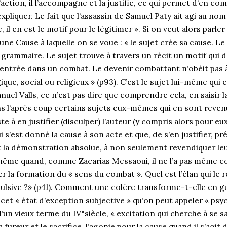
’action, il l’accompagne et la justifie, ce qui permet d’en co
pliquer. Le fait que l’assassin de Samuel Paty ait agi au no
, il en est le motif pour le légitimer ». Si on veut alors parl
’une Cause à laquelle on se voue : « le sujet crée sa cause. Le
grammaire. Le sujet trouve à travers un récit un motif qui d
entrée dans un combat. Le devenir combattant n’obéit pas à
que, social ou religieux » (p93). C’est le sujet lui-même qui e
anuel Valls, ce n’est pas dire que comprendre cela, en saisi
ans l’après coup certains sujets eux-mêmes qui en sont reve
te à en justifier (disculper) l’auteur (y compris alors pour eu
ui s’est donné la cause à son acte et que, de s’en justifier, p
nt la démonstration absolue, à non seulement revendiquer leu
 même quand, comme Zacarias Messaoui, il ne l’a pas même 
ser la formation du « sens du combat ». Quel est l’élan qui le 
pulsive ?» (p41). Comment une colère transforme-t-elle en gue
 cet « état d’exception subjective » qu’on peut appeler « p
un vieux terme du IV°siècle, « excitation qui cherche à se sati
a fureur et le sacrifice, l’agonie pour la cause quand il s’agit