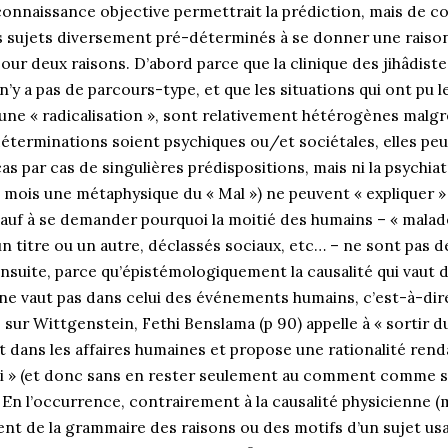
 connaissance objective permettrait la prédiction, mais de 
s sujets diversement pré-déterminés à se donner une raison
 Pour deux raisons. D’abord parce que la clinique des jihâdist
n’y a pas de parcours-type, et que les situations qui ont pu le
ne « radicalisation », sont relativement hétérogènes malgr
édéterminations soient psychiques ou/et sociétales, elles p
 par cas de singulières prédispositions, mais ni la psychiatr
e mois une métaphysique du « Mal ») ne peuvent « expliquer »
 sauf à se demander pourquoi la moitié des humains – « mala
 un titre ou un autre, déclassés sociaux, etc… – ne sont pas 
nsuite, parce qu’épistémologiquement la causalité qui vaut 
e vaut pas dans celui des événements humains, c’est-à-dire 
 sur Wittgenstein, Fethi Benslama (p 90) appelle à « sortir d
et dans les affaires humaines et propose une rationalité ren
 » (et donc sans en rester seulement au comment comme s’
 En l’occurrence, contrairement à la causalité physicienne (m
ent de la grammaire des raisons ou des motifs d’un sujet us