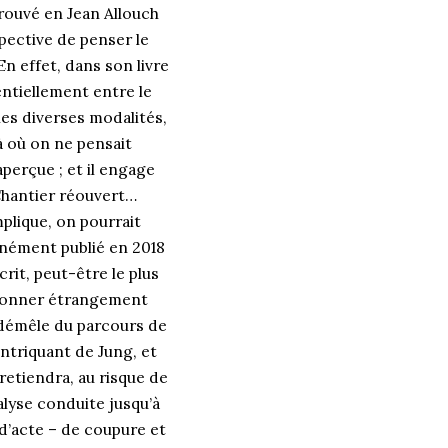
trouvé en Jean Allouch
spective de penser le
 En effet, dans son livre
entiellement entre le
 les diverses modalités,
à où on ne pensait
aperçue ; et il engage
Chantier réouvert…
mplique, on pourrait
tunément publié en 2018
it, peut-être le plus
résonner étrangement
 démêle du parcours de
ntriquant de Jung, et
 retiendra, au risque de
nalyse conduite jusqu’à
 d’acte – de coupure et