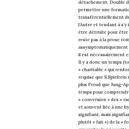
détachement. Double des
permettre une formation 
transférentiellement du 
l’Autre et tendant à s’y
être détruite pour être 
reste pas à la prose r
assymptomatiquement ave
il est nécessairement e
Il y a donc un temps (t
« charitable » qui renfor
requise que S.Spielrein
plus Freud que Jung-Apo
temps pour comprendre,
« conversion » des « ra
et souvent liée à une 
signifiant, mais signif
plutôt « fait ») de la «