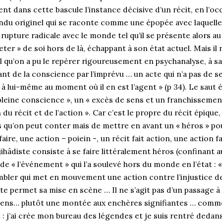
ent dans cette bascule l’instance décisive d’un récit, en l’o
ndu originel qui se raconte comme une épopée avec laquelle 
 rupture radicale avec le monde tel qu’il se présente alors a
ter » de soi hors de là, échappant à son état actuel. Mais il
el qu’on a pu le repérer rigoureusement en psychanalyse, à sa
t de la conscience par l’imprévu … un acte qui n’a pas de se
 à lui-même au moment où il en est l’agent » (p 34). Le saut é
leine conscience », un « excès de sens et un franchissement 
du récit et de l’action ». Car c’est le propre du récit épique
 qu’on peut conter mais de mettre en avant un « héros » pour
re, une action – poiein -, un récit fait action, une action fa
jihâdiste consiste à se faire littéralement héros (confinant 
 de « l’événement » qui l’a soulevé hors du monde en l’état : «
ombler qui met en mouvement une action contre l’injustice de 
e permet sa mise en scène … Il ne s’agit pas d’un passage à l
sens… plutôt une montée aux enchères signifiantes … comme
: j’ai crée mon bureau des légendes et je suis rentré dedans