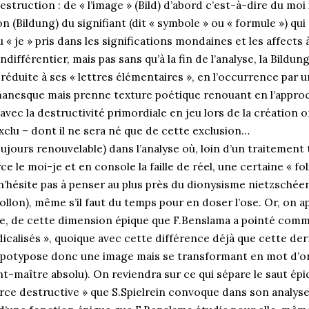
truction : de « l’image » (Bild) d’abord c’est-à-dire du moi 
(Bildung) du signifiant (dit « symbole » ou « formule ») qui 
« je » pris dans les significations mondaines et les affects 
 indifférentier, mais pas sans qu’à la fin de l’analyse, la Bild
réduite à ses « lettres élémentaires », en l’occurrence par u
omanesque mais prenne texture poétique renouant en l’appro
c la destructivité primordiale en jeu lors de la création or
xclu – dont il ne sera né que de cette exclusion…
oujours renouvelable) dans l’analyse où, loin d’un traitement
ce le moi-je et en console la faille de réel, une certaine « fo
 n’hésite pas à penser au plus près du dionysisme nietzschée
llon), même s’il faut du temps pour en doser l’ose. Or, on a
 de cette dimension épique que F.Benslama a pointé comme
dicalisés », quoique avec cette différence déjà que cette der
hypotypose donc une image mais se transformant en mot d’or
iant-maître absolu). On reviendra sur ce qui sépare le saut é
 force destructive » que S.Spielrein convoque dans son analyse,