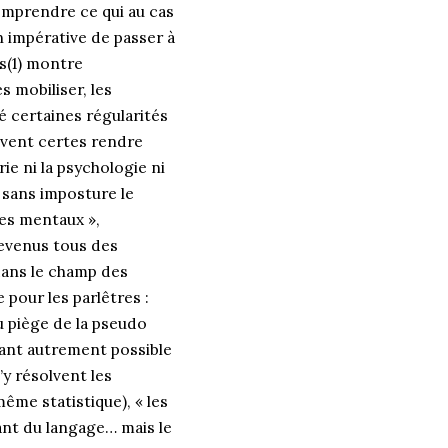
comprendre ce qui au cas
 impérative de passer à
es(1) montre
s mobiliser, les
é certaines régularités
euvent certes rendre
ie ni la psychologie ni
 sans imposture le
des mentaux »,
devenus tous des
dans le champ des
pour les parlêtres :
u piège de la pseudo
dant autrement possible
y résolvent les
ême statistique), « les
ant du langage… mais le