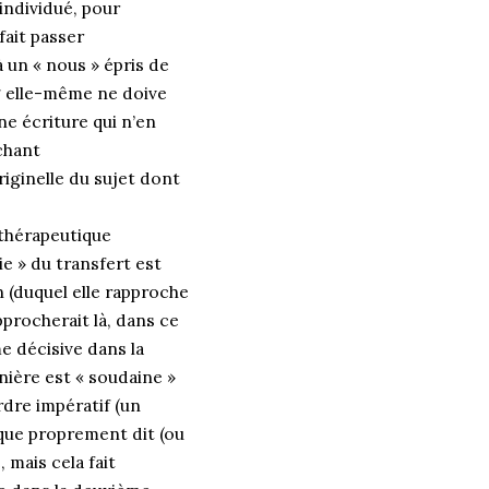
individué, pour
fait passer
à un « nous » épris de
ung elle-même ne doive
ne écriture qui n’en
chant
iginelle du sujet dont
 thérapeutique
lie » du transfert est
n (duquel elle rapproche
pprocherait là, dans ce
 décisive dans la
nière est « soudaine »
dre impératif (un
pique proprement dit (ou
 mais cela fait