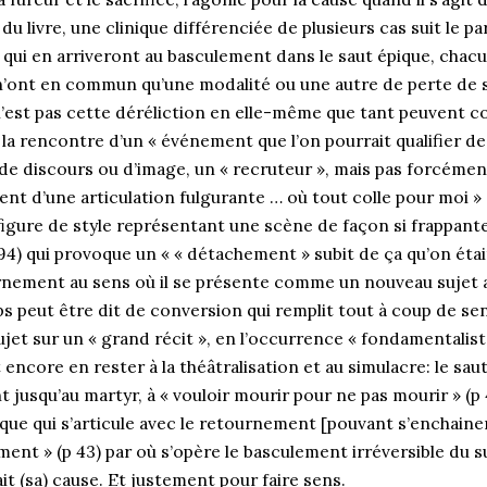
du livre, une clinique différenciée de plusieurs cas suit le p
qui en arriveront au basculement dans le saut épique, chacun(
 n’ont en commun qu’une modalité ou une autre de perte de s
 n’est pas cette déréliction en elle-même que tant peuvent co
a rencontre d’un « événement que l’on pourrait qualifier de r
 de discours ou d’image, un « recruteur », mais pas forcém
ment d’une articulation fulgurante … où tout colle pour moi »
igure de style représentant une scène de façon si frappante
p94) qui provoque un « « détachement » subit de ça qu’on éta
urnement au sens où il se présente comme un nouveau sujet a
s peut être dit de conversion qui remplit tout à coup de sen
ujet sur un « grand récit », en l’occurrence « fondamentalis
t encore en rester à la théâtralisation et au simulacre: le sau
jusqu’au martyr, à « vouloir mourir pour ne pas mourir » (p 
ue qui s’articule avec le retournement [pouvant s’enchain
ment » (p 43) par où s’opère le basculement irréversible du s
ait (sa) cause. Et justement pour faire sens.