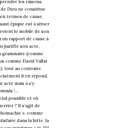
mprendre les raisons.
m de Dieu ne constitue
er en termes de cause,
 saut épique est à situer
evient le mobile de son
 un rapport de cause à
n justifie son acte,
r la grammaire (comme
nus comme David Vallat
x): tout au contraire
récisément il en répond.
r acte mais à s’y
commis !…
rend possible et où
rrier ? Il s’agit de
sychomachie », comme
sfaire dans la lutte, la
 de cas extrêmes » (p 20).