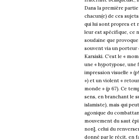
Dans la première partie 
chacun(e) de ces sujets 
qui lui sont propres et
leur est spécifique, ce
soudaine que provoque l
souvent via un porteur
Karsiski. C’est le « mo
une « hypotypose, une f
impression visuelle » (
») et un violent « reto
monde » (p 67). Ce temp
sens, en branchant le s
islamiste), mais qui peu
agonique du combattant 
mouvement du saut épiq
non], celui du renverse
donné par le récit, en f