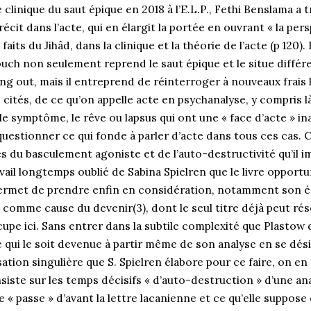
 clinique du saut épique en 2018 à l’E.L.P., Fethi Benslama a 
écit dans l’acte, qui en élargit la portée en ouvrant « la per
aits du Jihâd, dans la clinique et la théorie de l’acte (p 120).
louch non seulement reprend le saut épique et le situe différ
ting out, mais il entreprend de réinterroger à nouveaux frais
cités, de ce qu’on appelle acte en psychanalyse, y compris l
 le symptôme, le rêve ou lapsus qui ont une « face d’acte » in
uestionner ce qui fonde à parler d’acte dans tous ces cas. 
ès du basculement agoniste et de l’auto-destructivité qu’il i
ravail longtemps oublié de Sabina Spielren que le livre oppor
rmet de prendre enfin en considération, notamment son écr
n comme cause du devenir(3), dont le seul titre déjà peut 
upe ici. Sans entrer dans la subtile complexité que Plastow
 qui le soit devenue à partir même de son analyse en se dési
ation singulière que S. Spielren élabore pour ce faire, on en
 insiste sur les temps décisifs « d’auto-destruction » d’une a
 « passe » d’avant la lettre lacanienne et ce qu’elle suppose