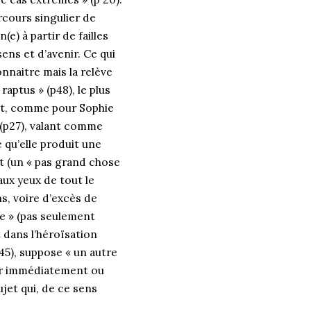
arcours singulier de
e) à partir de failles
ens et d’avenir. Ce qui
nnaitre mais la relève
aptus » (p48), le plus
ent, comme pour Sophie
 (p27), valant comme
 qu’elle produit une
it (un « pas grand chose
ux yeux de tout le
s, voire d’excès de
te » (pas seulement
t dans l’héroïsation
45), suppose « un autre
er immédiatement ou
ujet qui, de ce sens