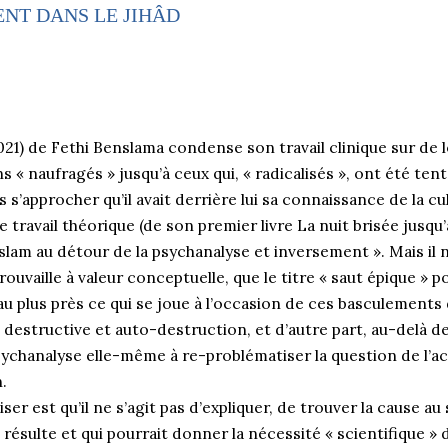
NT DANS LE JIHÂD
2021) de Fethi Benslama condense son travail clinique sur de
 « naufragés » jusqu’à ceux qui, « radicalisés », ont été tenté
us s’approcher qu’il avait derrière lui sa connaissance de la cu
 travail théorique (de son premier livre La nuit brisée jusq
 l’islam au détour de la psychanalyse et inversement ». Mais il 
ouvaille à valeur conceptuelle, que le titre « saut épique » 
au plus près ce qui se joue à l’occasion de ces basculement
destructive et auto-destruction, et d’autre part, au-delà de
sychanalyse elle-même à re-problématiser la question de l’ac
.
ser est qu’il ne s’agit pas d’expliquer, de trouver la cause au 
résulte et qui pourrait donner la nécessité « scientifique » d