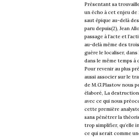
Présentant sa trouvaille
un écho à cet enjeu de r
saut épique au-delà des f
paru depuis(2), Jean Al
passage à l’acte et l’ac
au-delà même des trois 
guère le localiser, dans
dans le même temps à q
Pour revenir au plus pr
aussi associer sur le t
de M.G.Plastow nous pe
élaboré, La destructio
avec ce qui nous préocc
cette première analyste
sans pénétrer la théoris
trop simplifier, qu’elle
ce qui serait comme une