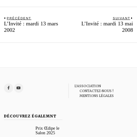
Navigation
PRÉCÉDENT
SUIVANT
Previous
N
L’Invité : mardi 13 mars
L’Invité : mardi 13 mai
de
post:
po
2002
2008
l’article
L’ASSOCIATION
CONTACTEZ-NOUS !
MENTIONS LÉGALES
DÉCOUVREZ ÉGALEMNT
Prix Œdipe le
Salon 2025