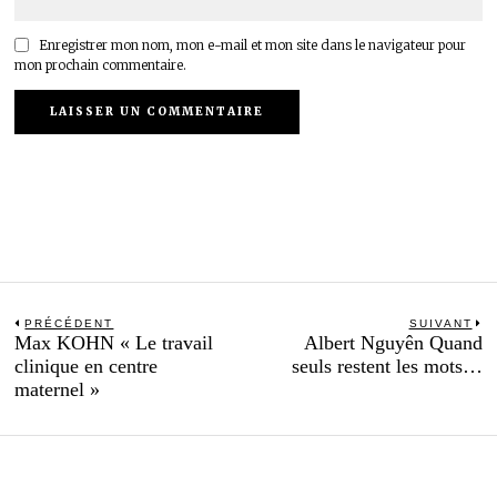
Enregistrer mon nom, mon e-mail et mon site dans le navigateur pour
mon prochain commentaire.
Navigation
PRÉCÉDENT
SUIVANT
Previous
N
Max KOHN « Le travail
Albert Nguyên Quand
de
post:
po
clinique en centre
seuls restent les mots…
l’article
maternel »