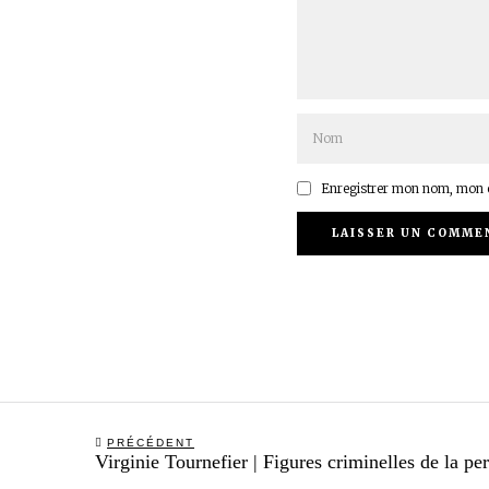
Enregistrer mon nom, mon e
Navigation
PRÉCÉDENT
Previous
Virginie Tournefier | Figures criminelles de la pe
de
post: