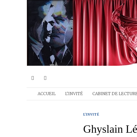
ACCUEIL
L’INVITÉ
CABINET DE LECTUR
L'INVITÉ
Ghyslain Lév