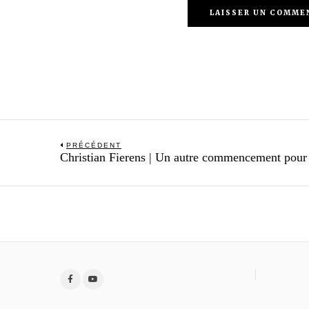
Navigation
PRÉCÉDENT
Previous
Christian Fierens | Un autre commencement pour
de
post:
l’article