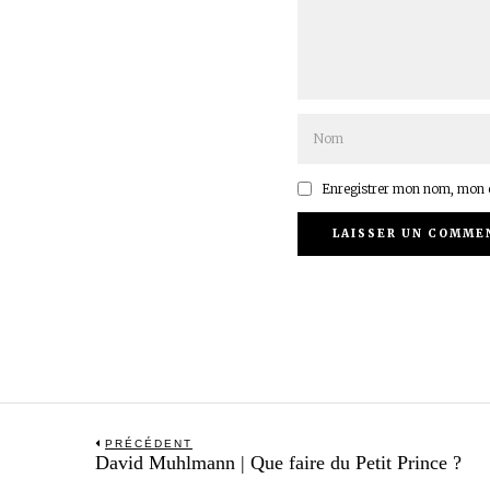
Enregistrer mon nom, mon e
Navigation
PRÉCÉDENT
Previous
David Muhlmann | Que faire du Petit Prince ?
de
post: