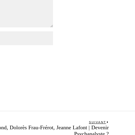
SUIVANT
Next
d, Dolorès Frau-Frérot, Jeanne Lafont | Devenir
post:
Psychanalyste ?