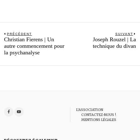
Navigation
PRÉCÉDENT
SUIVANT
Previous
N
Christian Fierens | Un
Joseph Rouzel | La
de
post:
po
autre commencement pour
technique du divan
l’article
la psychanalyse
L’ASSOCIATION
CONTACTEZ-NOUS !
MENTIONS LÉGALES