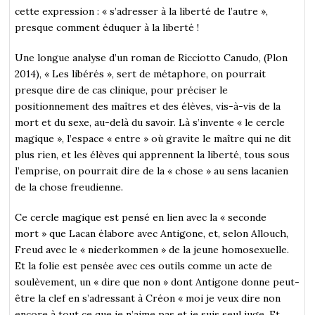
cette expression : « s’adresser à la liberté de l’autre »,
presque comment éduquer à la liberté !
Une longue analyse d’un roman de Ricciotto Canudo, (Plon
2014), « Les libérés », sert de métaphore, on pourrait
presque dire de cas clinique, pour préciser le
positionnement des maîtres et des élèves, vis-à-vis de la
mort et du sexe, au-delà du savoir. Là s’invente « le cercle
magique », l’espace « entre » où gravite le maître qui ne dit
plus rien, et les élèves qui apprennent la liberté, tous sous
l’emprise, on pourrait dire de la « chose » au sens lacanien
de la chose freudienne.
Ce cercle magique est pensé en lien avec la « seconde
mort » que Lacan élabore avec Antigone, et, selon Allouch,
Freud avec le « niederkommen » de la jeune homosexuelle.
Et la folie est pensée avec ces outils comme un acte de
soulèvement, un « dire que non » dont Antigone donne peut-
être la clef en s’adressant à Créon « moi je veux dire non
encore à tout ce que je n’aime pas et je suis seul juge. Et