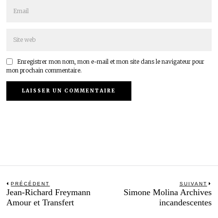
Enregistrer mon nom, mon e-mail et mon site dans le navigateur pour
mon prochain commentaire.
Navigation
PRÉCÉDENT
SUIVANT
Previous
N
Jean-Richard Freymann
Simone Molina Archives
de
post:
po
Amour et Transfert
incandescentes
l’article