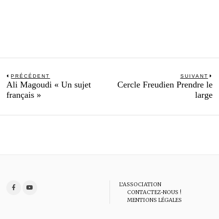
Navigation
PRÉCÉDENT
SUIVANT
Previous
N
Ali Magoudi « Un sujet
Cercle Freudien Prendre le
de
post:
po
français »
large
l’article
L’ASSOCIATION
CONTACTEZ-NOUS !
MENTIONS LÉGALES