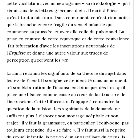
cette vacillation avec un néologisme – sa drekkologie – qu’il
réduit aux deux lettres grecques d et r. Il écrit à Fliess
« c’est tout à fait fou ». Dans ce moment, ce n’est rien moins
que la branche encore fragile du sexuel infantile qui
commence sa poussée, et avec elle celle du pulsionnel. La
prise en compte de cette équivoque et de cette équivalence
fait bifurcation d’avec les inscriptions neuronales de
l’
Esquisse
et donne une autre valeur aux traces de
perception qu’écrivent les
wz
.
Lacan a reconnu les signifiants de sa théorie du sujet dans
les
wz
de Freud. Il souligne cette identité dans un moment
où son élaboration de l’inconscient bifurque, dès lors qu’il
place une béance comme cause au cœur de la structure de
l’inconscient. Cette bifurcation l’engage à reprendre la
question de la pulsion. Les signifiants de la demande ne
suffisent plus à élaborer son montage acéphale et son
trajet ; il y faut la grammaire, en particulier l’équivoque, pas
toujours entendue, du « se faire ». Il y faut aussi la reprise
du sexuel infantile, la notion d’un appareillage du corps, la