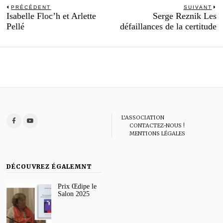
Navigation
PRÉCÉDENT
SUIVANT
Previous
N
Isabelle Floc’h et Arlette
Serge Reznik Les
de
post:
po
Pellé
défaillances de la certitude
l’article
L’ASSOCIATION
CONTACTEZ-NOUS !
MENTIONS LÉGALES
DÉCOUVREZ ÉGALEMNT
Prix Œdipe le
Salon 2025