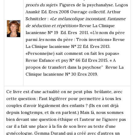
procès du sujet»
. Figures de la psychanalyse. Logos
Ananké Ed. Eres 2008 Ouvrage collectif. Arthur
Schnitzler :
«Le mélancolique inconstant. Fantasme
de séduction et répétition»
Revue La Clinique
lacanienne N° 19 Ed. Eres 2011. «
Un
nom du père
parmi
les
noms du père : Trois inventions» Revue
La Clinique lacanienne N° 22 Ed. Eres 2013.
«Personne(ne) sait comment on fait les papas»
Revue Enfance et psy N° 66 Ed Eres 2015. « A
propos de transfert dans la psychose” Revue La
Clinique lacanienne N° 30 Eres 2019.
Ce livre est d’une actualité on ne peut plus brûlante, avec
cette question : Faut légiférer pour permettre à tous les
couples d’avoir légalement des enfants ? (Ils en ont déjà
depuis longtemps, et ils en parlent.) Mais là, nous sommes
bien devant une question éthique et l’auteur ne l’ignore pas
car il a fait une place à la fin de son livre au texte d’une
gynécologue, Gemma Durand qui a créé avec d’autres un