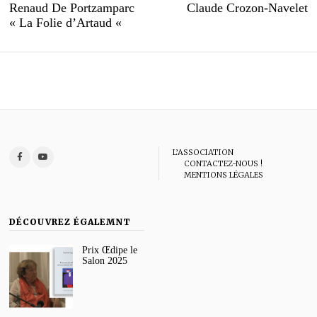
Previous
N
Renaud De Portzamparc
Claude Crozon-Navelet
de
post:
po
« La Folie d’Artaud «
l’article
L’ASSOCIATION
CONTACTEZ-NOUS !
MENTIONS LÉGALES
DÉCOUVREZ ÉGALEMNT
Prix Œdipe le
Salon 2025