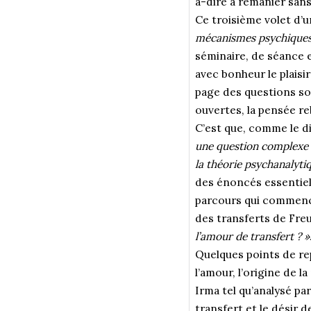
à-dire à remanier san
Ce troisième volet d’u
mécanismes psychiques 
séminaire, de séance e
avec bonheur le plaisi
page des questions so
ouvertes, la pensée reb
C’est que, comme le di
une question complexe q
la théorie psychanalyti
des énoncés essentiel
parcours qui commence 
des transferts de Freu
l’amour de transfert ? »
Quelques points de rep
l’amour, l’origine de l
Irma tel qu’analysé pa
transfert et le désir 