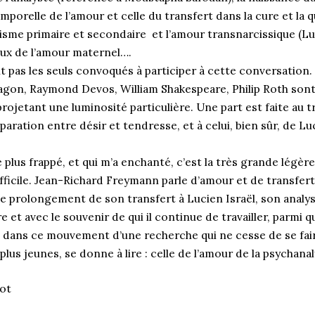
mporelle de l’amour et celle du transfert dans la cure et la q
sisme primaire et secondaire et l’amour transnarcissique (Luci
ux de l’amour maternel….
 pas les seuls convoqués à participer à cette conversation.
agon, Raymond Devos, William Shakespeare, Philip Roth sont 
rojetant une luminosité particulière. Une part est faite au tr
aration entre désir et tendresse, et à celui, bien sûr, de Luc
 plus frappé, et qui m’a enchanté, c’est la très grande légèr
ifficile. Jean-Richard Freymann parle d’amour et de transfer
 prolongement de son transfert à Lucien Israël, son analyste
 et avec le souvenir de qui il continue de travailler, parmi
st dans ce mouvement d’une recherche qui ne cesse de se fai
plus jeunes, se donne à lire : celle de l’amour de la psychanal
ot