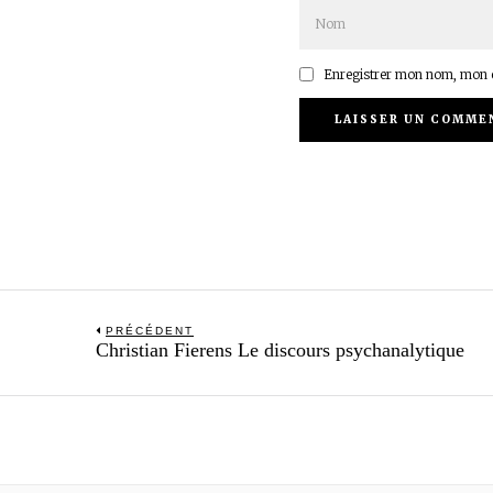
Enregistrer mon nom, mon e
Navigation
PRÉCÉDENT
Previous
Christian Fierens Le discours psychanalytique
de
post:
l’article