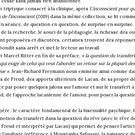
s cesse sans jamais rien abandonner.
n triptyque consacré à la clinique, après
L’inconscient pour qu
de l’inconscient
(2019) dans la même collection, se lit comme
n séance, de question en question, de surprise en surprise. C
r de la recherche, le souci de la pédagogie, la richesse des o
nt proposées et discutées, certaines trouvent des réponses
ondit sans arrêt et met le lecteur au travail.
t Marcel Ritter en fin de sa préface,
« la question du transfer
ui exige de celui qui veut l’aborder un retour sur la plupart 
que »
. Jean-Richard Freymann nous emmène ainsi comme dan
s de Freud, des apports ultérieurs de Lacan, de sa propre d
par poser quelques jalons sur l’amour et sur le transfert à 
d, de l’approche lacanienne de l’amour, pour poser la quest
.
ère : le caractère fondamental de la bisexualité psychique, 
a notion du transfert dans la question du rêve (avec le rêve de 
r Freud et interprété par Lacan) qui permet de penser l’articu
de l’analyste (référence à Moustapha Safouan), la naissance 