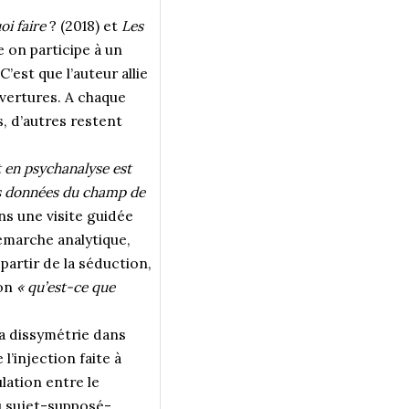
oi faire
? (2018) et
Les
 on participe à un
’est que l’auteur allie
uvertures. A chaque
, d’autres restent
t en psychanalyse est
des données du champ de
s une visite guidée
émarche analytique,
partir de la séduction,
ion
« qu’est-ce que
la dissymétrie dans
l’injection faite à
lation entre le
du sujet-supposé-