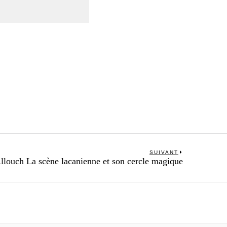
SUIVANT
Next
llouch La scène lacanienne et son cercle magique
post: