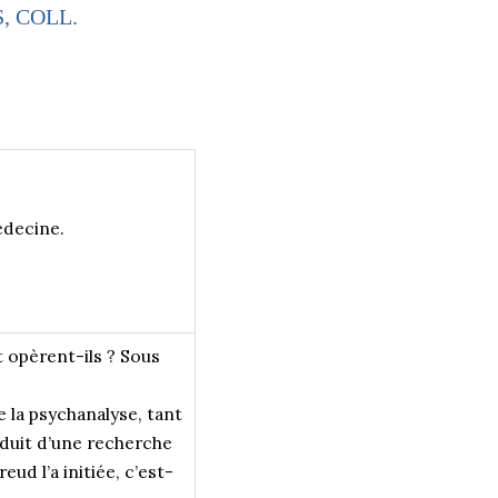
, COLL.
édecine.
opèrent-ils ? Sous
e la psychanalyse, tant
oduit d’une recherche
eud l’a initiée, c’est-