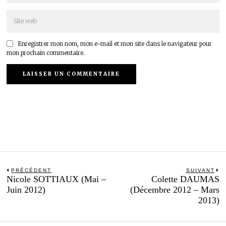
Enregistrer mon nom, mon e-mail et mon site dans le navigateur pour
mon prochain commentaire.
Navigation
PRÉCÉDENT
SUIVANT
Previous
N
Nicole SOTTIAUX (Mai –
Colette DAUMAS
de
post:
po
Juin 2012)
(Décembre 2012 – Mars
l’article
2013)