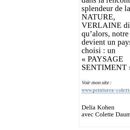
dans la rencont
splendeur de l
NATURE,
VERLAINE di
qu’alors, notr
devient un pay
choisi : un
« PAYSAGE
SENTIMENT 
Voir mon site :
www.peintures-colett
Delia Kohen
avec Colette Dau