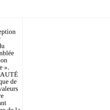
eption
r
du
emblée
son
e ».
BEAUTÉ
que de
valeurs
re
ant