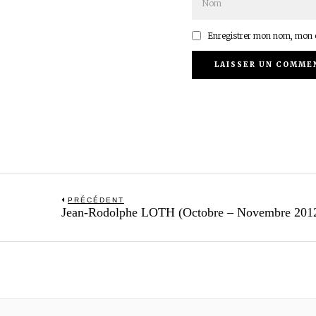
Enregistrer mon nom, mon e
Navigation
PRÉCÉDENT
Previous
Jean-Rodolphe LOTH (Octobre – Novembre 201
de
post:
l’article