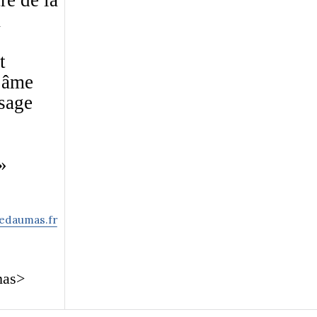
re de la
a
t
e âme
sage
»
edaumas.fr
mas>